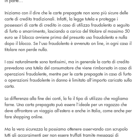
in parte…
Iniziamo con il dire che le carte prepagate non sono più sicure delle
carte di credito tradizionali. Infatti, la legge tutela e protegge i
possessori di carte di credito in caso di utilizzo fraudolento a seguito
di furto o smarrimento, lasciando a carico del titolare al massimo 50
euro se il blocco avviene prima del presunto uso fraudolento e nulla
dopo il blocco. Se l’uso fraudolento è avvenuto on line, in ogni caso il
titolare non perde nulla.
I casi naturalmente sono tantissimi, ma in generale la carta di credito
prevedono una tutela del consumatore che viene rimborsato in caso di
operazioni fraudolente, mentre per le carte prepagate in caso di furto
o operazioni fraudolente in danno è limitato all’importo caricato sulla
carta.
La differenza alla fine dei conti, la fa il tipo di utilizzo che vogliamo
farne. Una carta prepagata può essere l’ideale per un ragazzo che
deve affrontare un viaggio all’estero e anche in Italia, come anche per
fare shopping online.
Ma la vera sicurezza la possiamo ottenere osservando con scrupolo
tutti gli accorgimenti per non essere truffati tramite messaggi di