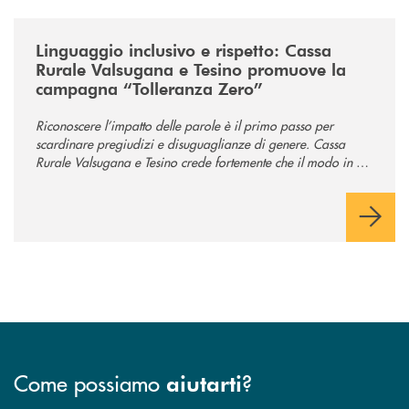
/news/tolleranza-zero/
Linguaggio inclusivo e rispetto: Cassa
Rurale Valsugana e Tesino promuove la
campagna “Tolleranza Zero”
Riconoscere l’impatto delle parole è il primo passo per
scardinare pregiudizi e disuguaglianze di genere. Cassa
Rurale Valsugana e Tesino crede fortemente che il modo in cui
comunichiamo rifletta i nostri valori e influenzi direttamente la
comunità in cui viviamo.
Come possiamo
?
aiutarti