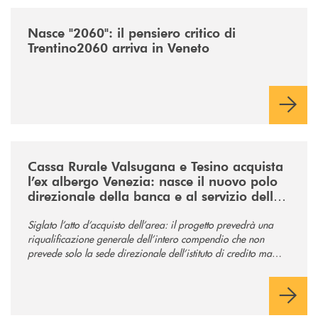
/news/nasce-2060-il-pensiero-critico-di-trentino2060-arriva-in-veneto/
Nasce "2060": il pensiero critico di
Trentino2060 arriva in Veneto
/news/acquisto-ex-albergo-venezia/
Cassa Rurale Valsugana e Tesino acquista
l’ex albergo Venezia: nasce il nuovo polo
direzionale della banca e al servizio della
comunità
Siglato l’atto d’acquisto dell’area: il progetto prevedrà una
riqualificazione generale dell’intero compendio che non
prevede solo la sede direzionale dell’istituto di credito ma
anche ampi spazi per la comunità.