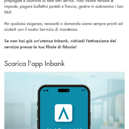
prepagate e usufruire di tanti altri servizi. Puoi inoltre versare le
imposte, pagare bollettini postali e freccia, gestire in autonomia i tuoi
titoli.
Per qualsiasi esigenza, necessità o domanda siamo sempre pronti ad
aiutarti con il nostro Servizio di Assistenza.
Se non hai già un’utenza Inbank, richiedi l’attivazione del
servizio presso la tua filiale di fiducia!
Scarica l'app Inbank