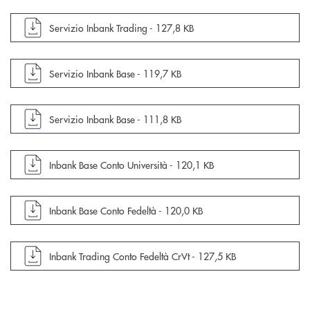
apre documento in una nuova finestra
Servizio Inbank Trading -
127,8 KB
apre documento in una nuova finestra
Servizio Inbank Base -
119,7 KB
apre documento in una nuova finestra
Servizio Inbank Base -
111,8 KB
apre documento in una nuova finestra
Inbank Base Conto Università -
120,1 KB
apre documento in una nuova finestra
Inbank Base Conto Fedeltà -
120,0 KB
apre documento in una nuova finestra
Inbank Trading Conto Fedeltà CrVt -
127,5 KB