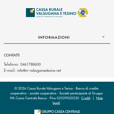
INFORMAZIONI
CONTATTI
Telefono:
0461788600
(si apre l’app di posta elettron
E-mail:
info@cr-valsuganaetesino.net
© 2026 Cassa Rurale Valsugana e Tesino - Banca di credito
cooperativo - società cooperativa - Società partecipante al Gruppo
IVA Cassa Centrale Banca · P.Iva 02529020220
Crediti
|
Note
legali