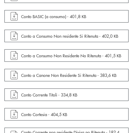
apre documento in una nuova finestra
Conto BASIC (a consumo) -
401,8 KB
apre documento in una nuova finestra
Conto a Consumo Non residente Si Ritenuta -
402,0 KB
apre documento in una nuova finestra
Conto a Consumo Non Residente No Ritenuta -
401,5 KB
apre documento in una nuova finestra
Conto a Canone Non Residente Si Ritenuta -
383,6 KB
apre documento in una nuova finestra
Conto Corrente Titoli -
334,8 KB
apre documento in una nuova finestra
Conto Cortesia -
404,5 KB
apre documento in una nuova finestra
Conto Corrente non residente Divisa no Ritenuta -
182,4