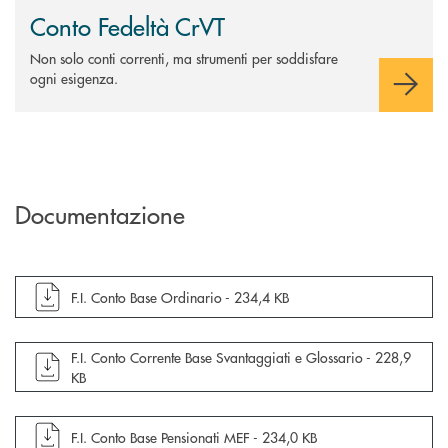
Conto Fedeltà CrVT
Non solo conti correnti, ma strumenti per soddisfare
ogni esigenza.
Documentazione
apre documento in una nuova finestra
F.I. Conto Base Ordinario -
234,4 KB
apre documento in una nuova finestra
F.I. Conto Corrente Base Svantaggiati e Glossario -
228,9
KB
apre documento in una nuova finestra
F.I. Conto Base Pensionati MEF -
234,0 KB