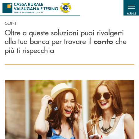
Salta al contenuto principale
MENU
CONTI
Oltre a queste soluzioni puoi rivolgerti
alla tua banca per trovare il
che
conto
più ti rispecchia
Scopri di più Conto Università