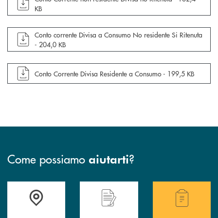
KB
apre documento in una nuova finestra
Conto corrente Divisa a Consumo No residente Si Ritenuta
-
204,0 KB
apre documento in una nuova finestra
Conto Corrente Divisa Residente a Consumo -
199,5 KB
Come possiamo
?
aiutarti
Accedi all' elenco completo delle filiali .
Hai bisogno di assistenza immediata? Contatta
Hai bisogno di alcuni