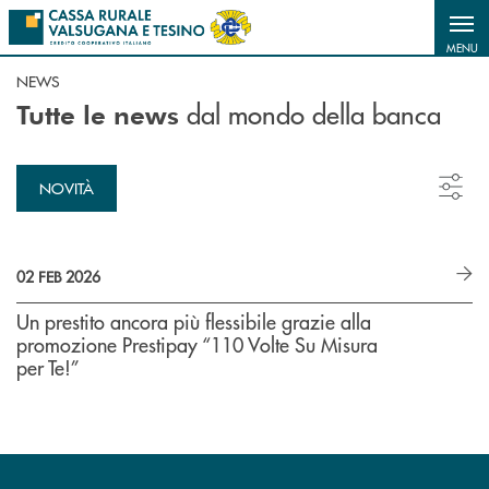
Salta al contenuto principale
MENU
NEWS
dal mondo della banca
Tutte le news
NOVITÀ
02 FEB 2026
Un prestito ancora più flessibile grazie alla
promozione Prestipay “110 Volte Su Misura
per Te!”