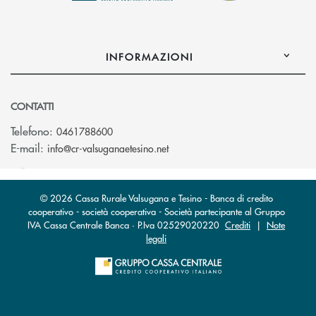
INFORMAZIONI
CONTATTI
Telefono:
0461788600
(si apre l’app di posta elettron
E-mail:
info@cr-valsuganaetesino.net
© 2026 Cassa Rurale Valsugana e Tesino - Banca di credito
cooperativo - società cooperativa - Società partecipante al Gruppo
IVA Cassa Centrale Banca · P.Iva 02529020220
Crediti
|
Note
legali