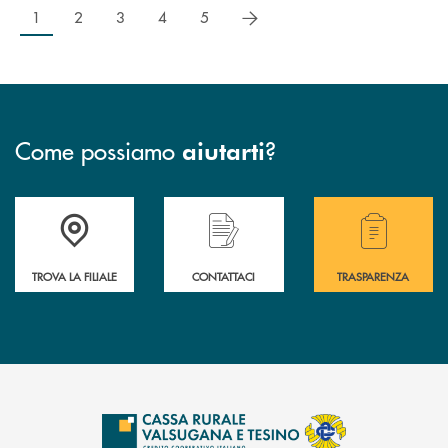
successivo
1
2
3
4
5
Come possiamo
?
aiutarti
Accedi all' elenco completo delle filiali .
Hai bisogno di assistenza immediata? Contatta
Hai bisogno di alcuni
TROVA LA FILIALE
CONTATTACI
TRASPARENZA