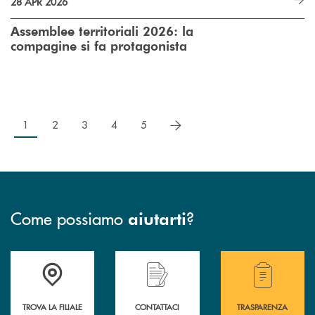
28 APR 2026
Assemblee territoriali 2026: la
compagine si fa protagonista
successivo
1
2
3
4
5
Come possiamo
?
aiutarti
Accedi all' elenco completo delle filiali .
Hai bisogno di assistenza immediata? Contatta
Hai bisogno di alcuni
TROVA LA FILIALE
CONTATTACI
TRASPARENZA