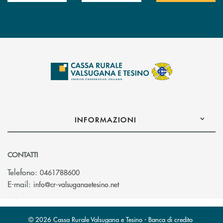
INFORMAZIONI
CONTATTI
Telefono:
0461788600
(si apre l’app di posta elettron
E-mail:
info@cr-valsuganaetesino.net
© 2026 Cassa Rurale Valsugana e Tesino - Banca di credito