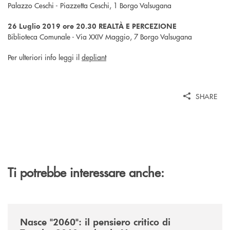
Palazzo Ceschi - Piazzetta Ceschi, 1 Borgo Valsugana
26 Luglio 2019 ore 20.30 REALTÀ E PERCEZIONE
Biblioteca Comunale - Via XXIV Maggio, 7 Borgo Valsugana
Per ulteriori info leggi il
depliant
SHARE
Ti potrebbe interessare anche:
/news/nasce-2060-il-pensiero-critico-di-trentino2060-arriva-in-veneto/
Nasce "2060": il pensiero critico di