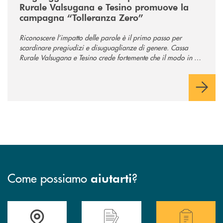
Rurale Valsugana e Tesino promuove la
campagna “Tolleranza Zero”
Riconoscere l’impatto delle parole è il primo passo per
scardinare pregiudizi e disuguaglianze di genere. Cassa
Rurale Valsugana e Tesino crede fortemente che il modo in cui
comunichiamo rifletta i nostri valori e influenzi direttamente la
comunità in cui viviamo.
Come possiamo
?
aiutarti
Accedi all' elenco completo delle filiali .
Hai bisogno di assistenza immediata? Contatta
Hai bisogno di alcuni