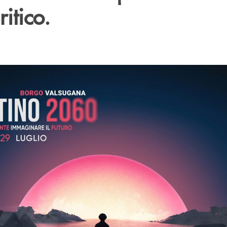
itico.