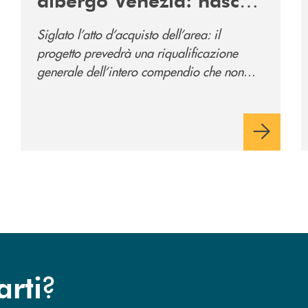
il nuovo polo
Siglato l’atto d’acquisto dell’area: il
direzionale della banca
progetto prevedrà una riqualificazione
e al servizio della
generale dell’intero compendio che non
comunità
prevede solo la sede direzionale
dell’istituto di credito ma anche ampi spazi
per la comunità.
?
arti