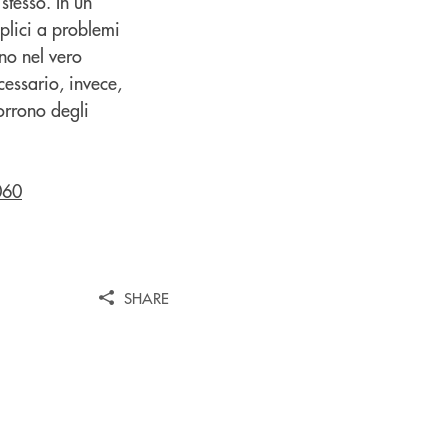
stesso. In un
plici a problemi
no nel vero
cessario, invece,
orrono degli
060
SHARE