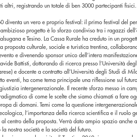
i altri, registrando un totale di ben 3000 partecipanti fisici.
 diventa un vero e proprio festival: il primo festival del pen
ambizioso progetto è lo sforzo condiviso tra i ragazzi dell
lsugana e Tesino. La Cassa Rurale ha creduto in un progett
a proposta culturale, sociale e turistica trentina, collaboran
’evento e divenendo sponsor unico dell’intera manifestazion
avide Battisti, dottorando di ricerca presso l’Università degl
rese) e docente a contratto all’Università degli Studi di Mi
n otto eventi, ha come tema principale una riflessione sul futu
a giustizia intergenerazionale. Il recente sforzo messo in ca
radigmatico di come le scelte che siamo chiamati a fare o
uropa di domani. Temi come la questione intergenerazionale
à ecologica, l’importanza della ricerca scientifica e il ruolo g
al centro della proposta. Verrà dato ampio spazio anche al
la nostra società e la società del futuro.