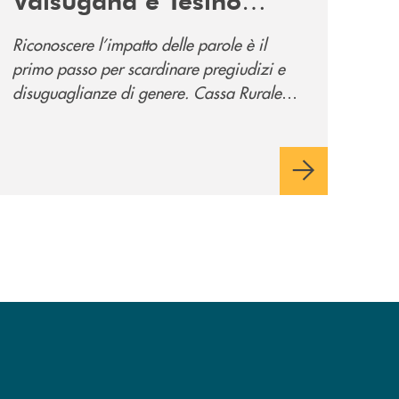
promuove la campagna
Riconoscere l’impatto delle parole è il
“Tolleranza Zero”
primo passo per scardinare pregiudizi e
disuguaglianze di genere. Cassa Rurale
Valsugana e Tesino crede fortemente che il
modo in cui comunichiamo rifletta i nostri
valori e influenzi direttamente la comunità
in cui viviamo.