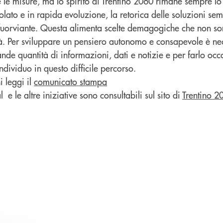
le misure, ma lo spirito di Trentino 2060 rimane sempre lo 
ato e in rapida evoluzione, la retorica delle soluzioni sem
uorviante. Questa alimenta scelte demagogiche che non so
vità. Per sviluppare un pensiero autonomo e consapevole è ne
nde quantità di informazioni, dati e notizie e per farlo occ
ndividuo in questo difficile percorso.
i leggi il
comunicato stampa
 e le altre iniziative sono consultabili sul sito di
Trentino 2