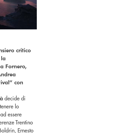
siero critico
 la
sa Fornero,
Andrea
tival” con
decide di
rà
tenere lo
 ad essere
ferenze Trentino
Boldrin, Ernesto