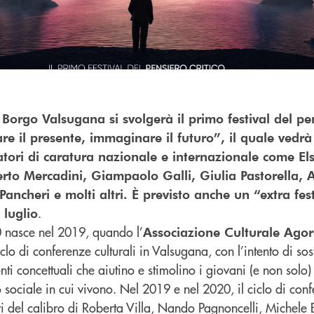
 Borgo Valsugana si svolgerà il primo festival del pen
e il presente, immaginare il futuro”, il quale vedrà
atori di caratura nazionale e internazionale come El
rto Mercadini, Giampaolo Galli, Giulia Pastorella, 
ancheri e molti altri. È previsto anche un “extra fes
.
 luglio
0 nasce nel 2019, quando l’
Associazione Culturale Ago
o di conferenze culturali in Valsugana, con l’intento di sos
nti concettuali che aiutino e stimolino i giovani (e non solo)
o sociale in cui vivono. Nel 2019 e nel 2020, il ciclo di con
i del calibro di Roberta Villa, Nando Pagnoncelli, Michele 