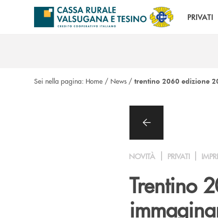
Salta al contenuto principale
PRIVATI
Sei nella pagina:
Home
/
News
/
trentino 2060 edizione 
NOVITÀ
PRIVATI
IMPR
Trentino 2
immaginare