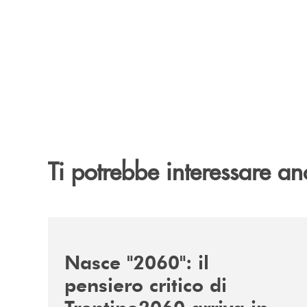
Ti potrebbe interessare an
/news/nasce-2060-il-pensiero-critico-di-trentino
Nasce "2060": il
pensiero critico di
Trentino2060 arriva in