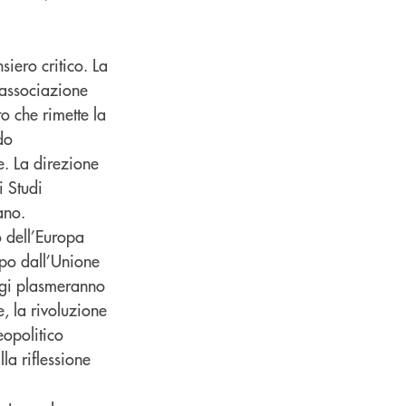
siero critico. La
’associazione
o che rimette la
do
e. La direzione
i Studi
lano.
ro dell’Europa
mpo dall’Unione
ggi plasmeranno
, la rivoluzione
eopolitico
la riflessione