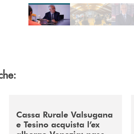
che:
2060-arriva-in-veneto/
/news/acquisto-ex-albergo-venezia/
/
Cassa Rurale Valsugana
e Tesino acquista l’ex
albergo Venezia: nasce