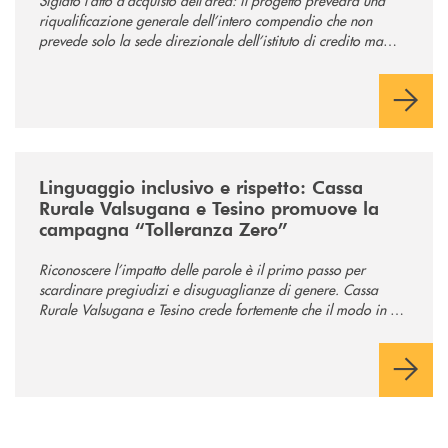
riqualificazione generale dell’intero compendio che non
prevede solo la sede direzionale dell’istituto di credito ma
anche ampi spazi per la comunità.
/news/tolleranza-zero/
Linguaggio inclusivo e rispetto: Cassa
Rurale Valsugana e Tesino promuove la
campagna “Tolleranza Zero”
Riconoscere l’impatto delle parole è il primo passo per
scardinare pregiudizi e disuguaglianze di genere. Cassa
Rurale Valsugana e Tesino crede fortemente che il modo in cui
comunichiamo rifletta i nostri valori e influenzi direttamente la
comunità in cui viviamo.