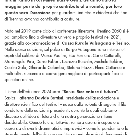
maggior parte del proprio contributo alla società; per loro
per guardarsi indietro e chiedersi che tipo
questa sarà l’occasione
di Trentino avranno contribuito a costruire.
Nato nel 2019 come ciclo di conferenze itinerante, Trentino 2060 si è
poi ampliato fino a diventare un vero e proprio festival nel 2021,
grazie alla
.
co-promozione di Cassa Rurale Valsugana e Tesino
Nelle scorse edizioni, sul palco di Borgo Valsugana sono intervenuti
ospiti del calibro di Marco Paolini, Elsa Fornero, Carlo Cottarelli,
Mariangela Pira, Dario Fabbri, Lucrezia Reichlin, Michele Boldrin,
Cecilia Sala, Gherardo Colombo, Stefano Nazzi, Elena Cattaneo e
molti altri, riuscendo a coinvolgere migliaia di partecipanti fisici e
spettatori online.
Il tema dell’edizione 2024 sarà
.
“Basics Riorientare il futuro”
Basics – afferma
, presidente dell’associazione e
Davide Battisti
direttore scientifico del Festival – nasce dalla volontà di seguire il filo
conduttore delle edizioni precedenti, durante le quali abbiamo
discusso dell'idea di futuro che la nostra generazione ritiene
desiderabile. Questo futuro, tuttavia, sembra essersi inceppato a
causa sia di eventi drammatici e improvvisi – come la pandemia o lo
stravolgimento dell’ordine geopolitico mondiale – sia di fenomeni di