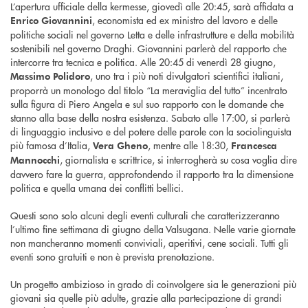
L’apertura ufficiale della kermesse, giovedì alle 20:45, sarà affidata a
, economista ed ex ministro del lavoro e delle
Enrico Giovannini
politiche sociali nel governo Letta e delle infrastrutture e della mobilità
sostenibili nel governo Draghi. Giovannini parlerà del rapporto che
intercorre tra tecnica e politica. Alle 20:45 di venerdì 28 giugno,
, uno tra i più noti divulgatori scientifici italiani,
Massimo Polidoro
proporrà un monologo dal titolo “La meraviglia del tutto” incentrato
sulla figura di Piero Angela e sul suo rapporto con le domande che
stanno alla base della nostra esistenza. Sabato alle 17:00, si parlerà
di linguaggio inclusivo e del potere delle parole con la sociolinguista
più famosa d’Italia,
, mentre alle 18:30,
Vera Gheno
Francesca
, giornalista e scrittrice, si interrogherà su cosa voglia dire
Mannocchi
davvero fare la guerra, approfondendo il rapporto tra la dimensione
politica e quella umana dei conflitti bellici.
Questi sono solo alcuni degli eventi culturali che caratterizzeranno
l’ultimo fine settimana di giugno della Valsugana. Nelle varie giornate
non mancheranno momenti conviviali, aperitivi, cene sociali. Tutti gli
eventi sono gratuiti e non è prevista prenotazione.
Un progetto ambizioso in grado di coinvolgere sia le generazioni più
giovani sia quelle più adulte, grazie alla partecipazione di grandi