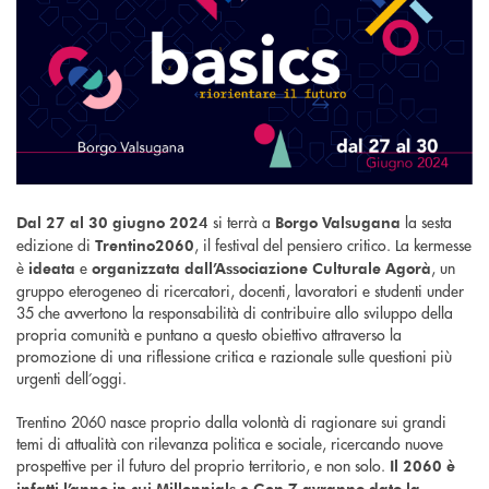
si terrà a
la sesta
Dal 27 al 30 giugno 2024
Borgo Valsugana
edizione di
, il festival del pensiero critico. La kermesse
Trentino2060
è
e
, un
ideata
organizzata dall’Associazione Culturale Agorà
gruppo eterogeneo di ricercatori, docenti, lavoratori e studenti under
35 che avvertono la responsabilità di contribuire allo sviluppo della
propria comunità e puntano a questo obiettivo attraverso la
promozione di una riflessione critica e razionale sulle questioni più
urgenti dell’oggi.
Trentino 2060 nasce proprio dalla volontà di ragionare sui grandi
temi di attualità con rilevanza politica e sociale, ricercando nuove
prospettive per il futuro del proprio territorio, e non solo.
Il 2060 è
infatti l’anno in cui Millennials e Gen Z avranno dato la