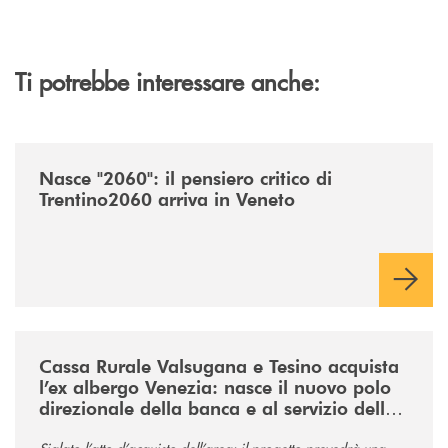
Ti potrebbe interessare anche:
/news/nasce-2060-il-pensiero-critico-di-trentino2060-arriva-in-veneto/
Nasce "2060": il pensiero critico di
Trentino2060 arriva in Veneto
/news/acquisto-ex-albergo-venezia/
Cassa Rurale Valsugana e Tesino acquista
l’ex albergo Venezia: nasce il nuovo polo
direzionale della banca e al servizio della
comunità
Siglato l’atto d’acquisto dell’area: il progetto prevedrà una