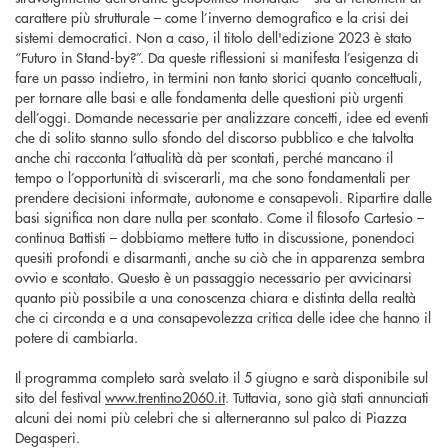
carattere più strutturale – come l’inverno demografico e la crisi dei
sistemi democratici. Non a caso, il titolo dell'edizione 2023 è stato
“Futuro in Stand-by?”. Da queste riflessioni si manifesta l’esigenza di
fare un passo indietro, in termini non tanto storici quanto concettuali,
per tornare alle basi e alle fondamenta delle questioni più urgenti
dell’oggi. Domande necessarie per analizzare concetti, idee ed eventi
che di solito stanno sullo sfondo del discorso pubblico e che talvolta
anche chi racconta l’attualità dà per scontati, perché mancano il
tempo o l’opportunità di sviscerarli, ma che sono fondamentali per
prendere decisioni informate, autonome e consapevoli. Ripartire dalle
basi significa non dare nulla per scontato. Come il filosofo Cartesio –
continua Battisti – dobbiamo mettere tutto in discussione, ponendoci
quesiti profondi e disarmanti, anche su ciò che in apparenza sembra
ovvio e scontato. Questo è un passaggio necessario per avvicinarsi
quanto più possibile a una conoscenza chiara e distinta della realtà
che ci circonda e a una consapevolezza critica delle idee che hanno il
potere di cambiarla.
Il programma completo sarà svelato il 5 giugno e sarà disponibile sul
sito del festival
www.trentino2060.it
. Tuttavia, sono già stati annunciati
alcuni dei nomi più celebri che si alterneranno sul palco di Piazza
Degasperi.