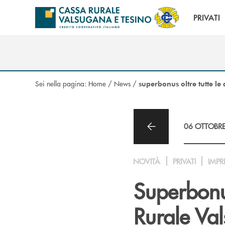
Salta al contenuto principale
PRIVATI
Sei nella pagina:
Home
/
News
/
superbonus oltre tutte le 
06 OTTOBR
NOVITÀ
PRIVATI
IMPR
Superbonus
Rurale Val