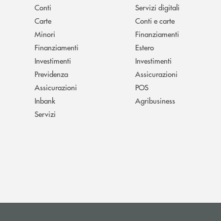
Conti
Servizi digitali
Carte
Conti e carte
Minori
Finanziamenti
Finanziamenti
Estero
Investimenti
Investimenti
Previdenza
Assicurazioni
Assicurazioni
POS
Inbank
Agribusiness
Servizi