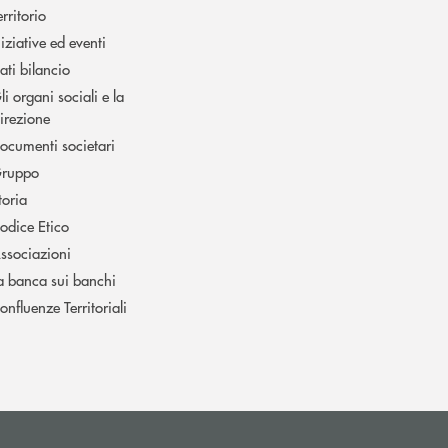
erritorio
niziative ed eventi
ati bilancio
li organi sociali e la
irezione
ocumenti societari
ruppo
toria
odice Etico
ssociazioni
a banca sui banchi
onfluenze Territoriali