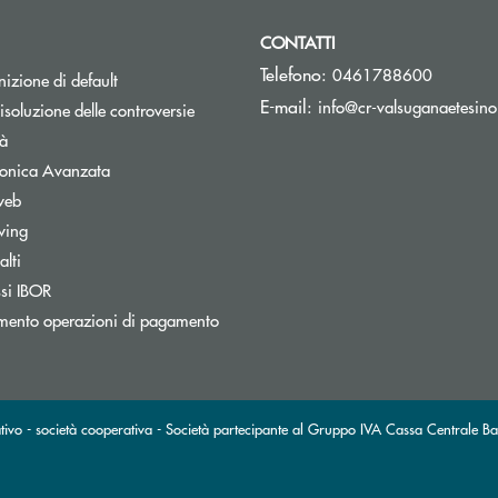
CONTATTI
Telefono:
0461788600
izione di default
E-mail:
info@cr-valsuganaetesino
isoluzione delle controversie
tà
tronica Avanzata
web
wing
lti
nestra
Apre una nuova finestra
ssi IBOR
mento operazioni di pagamento
ivo - società cooperativa - Società partecipante al Gruppo IVA Cassa Centrale Ba