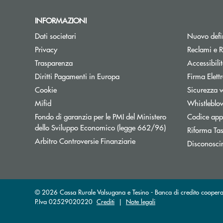
INFORMAZIONI
Dati societari
Nuovo defin
Privacy
Reclami e R
Trasparenza
Accessibili
Apre una nuova finestra
Diritti Pagamenti in Europa
Firma Elet
Cookie
Sicurezza 
Mifid
Whistleblo
Fondo di garanzia per le PMI del Ministero
Codice appa
Apre una nuova fi
dello Sviluppo Economico (legge 662/96)
Riforma Ta
Apre una nuova finestra
Arbitro Controversie Finanziarie
Disconosci
© 2026 Cassa Rurale Valsugana e Tesino - Banca di credito cooperat
P.Iva 02529020220
Crediti
|
Note legali