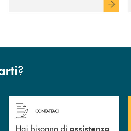
per la comunità.
?
arti
Hai bisogno di assistenza immediata? Contattaci !
CONTATTACI
Hai bisogno di
assistenza