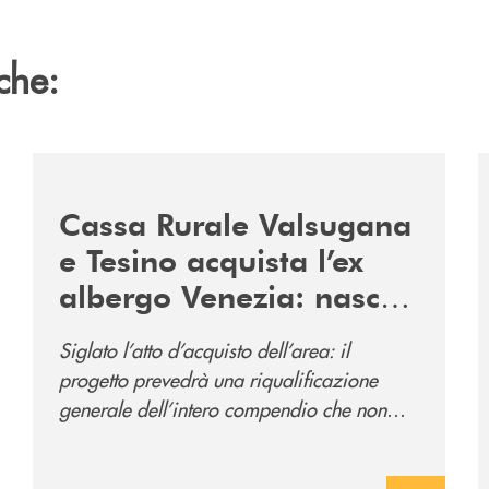
che:
2060-arriva-in-veneto/
/news/acquisto-ex-albergo-venezia/
/
Cassa Rurale Valsugana
e Tesino acquista l’ex
albergo Venezia: nasce
il nuovo polo
Siglato l’atto d’acquisto dell’area: il
direzionale della banca
progetto prevedrà una riqualificazione
e al servizio della
generale dell’intero compendio che non
comunità
prevede solo la sede direzionale
dell’istituto di credito ma anche ampi spazi