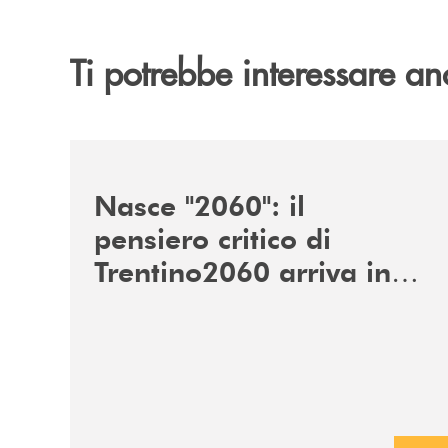
Ti potrebbe interessare an
/news/nasce-2060-il-pensiero-critico-di-trentino
Nasce "2060": il
pensiero critico di
Trentino2060 arriva in
Veneto