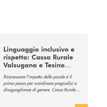
news/tolleranza-zero/
Linguaggio inclusivo e
rispetto: Cassa Rurale
Valsugana e Tesino
promuove la campagna
Riconoscere l’impatto delle parole è il
“Tolleranza Zero”
primo passo per scardinare pregiudizi e
disuguaglianze di genere. Cassa Rurale
Valsugana e Tesino crede fortemente che il
modo in cui comunichiamo rifletta i nostri