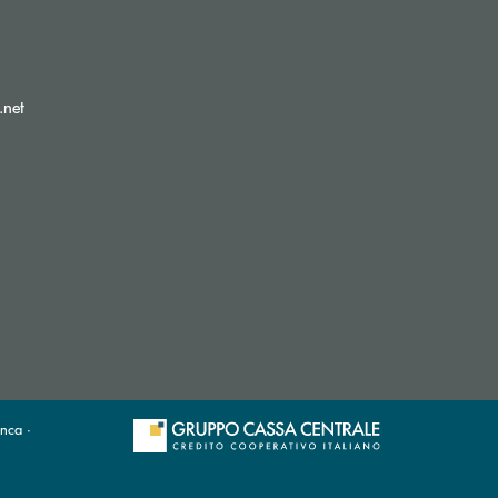
(si apre l’app di posta elettronica)
.net
nca ·