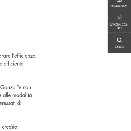
INSTAGRAM
INSTAGRAM
LAVORA CON NOI
LAVORA CON
NOI
CERCA
CERCA
rare l’efficienza
e efficiente
lo Gonzo “e non
e alle modalità
eressati di
 credito