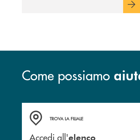
Come possiamo
aiut
Accedi all' elenco completo delle filiali .
TROVA LA FILIALE
Accedi all'
elenco