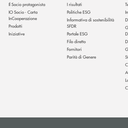
Il Socio protagonista
I risultati
T
IO Socio - Carta
Politiche ESG
I
InCooperazione
Informativa di sostenibilità
D
Prodotti
SFDR
G
Iniziative
Portale ESG
D
Filo diretto
D
Fornitori
G
Parità di Genere
S
C
A
L
C