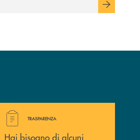
valori e influenzi direttamente la comunità
in cui viviamo.
Hai bisogno di alcuni documenti ? Vai alla pagina della 
TRASPARENZA
Hai bisogno di alcuni