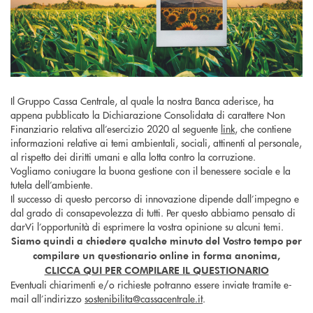
Il Gruppo Cassa Centrale, al quale la nostra Banca aderisce, ha
appena pubblicato la Dichiarazione Consolidata di carattere Non
Finanziario relativa all’esercizio 2020 al seguente
link
, che contiene
informazioni relative ai temi ambientali, sociali, attinenti al personale,
al rispetto dei diritti umani e alla lotta contro la corruzione.
Vogliamo coniugare la buona gestione con il benessere sociale e la
tutela dell’ambiente.
Il successo di questo percorso di innovazione dipende dall’impegno e
dal grado di consapevolezza di tutti. Per questo abbiamo pensato di
darVi l’opportunità di esprimere la vostra opinione su alcuni temi.
Siamo quindi a chiedere qualche minuto del Vostro tempo per
compilare
un questionario online in forma anonima,
CLICCA QUI PER COMPILARE IL QUESTIONARIO
Eventuali chiarimenti e/o richieste potranno essere inviate tramite e-
mail all’indirizzo
sostenibilita@cassacentrale.it
.