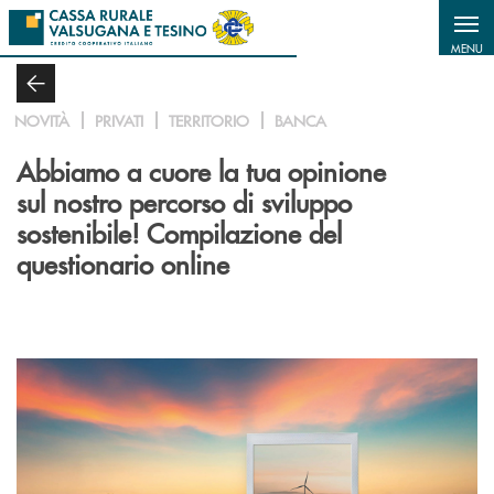
Salta al contenuto principale
MENU
NOVITÀ
PRIVATI
TERRITORIO
BANCA
Abbiamo a cuore la tua opinione
sul nostro percorso di sviluppo
sostenibile! Compilazione del
questionario online