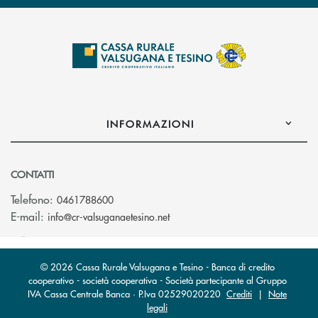
INFORMAZIONI
CONTATTI
Telefono:
0461788600
(si apre l’app di posta elettron
E-mail:
info@cr-valsuganaetesino.net
© 2026 Cassa Rurale Valsugana e Tesino - Banca di credito
cooperativo - società cooperativa - Società partecipante al Gruppo
IVA Cassa Centrale Banca · P.Iva 02529020220
Crediti
|
Note
legali