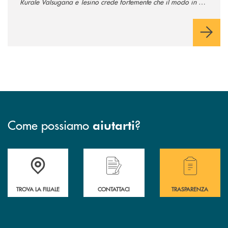
Rurale Valsugana e Tesino crede fortemente che il modo in cui
comunichiamo rifletta i nostri valori e influenzi direttamente la
comunità in cui viviamo.
Come possiamo
?
aiutarti
Accedi all' elenco completo delle filiali .
Hai bisogno di assistenza immediata? Contatta
Hai bisogno di alcuni
TROVA LA FILIALE
CONTATTACI
TRASPARENZA