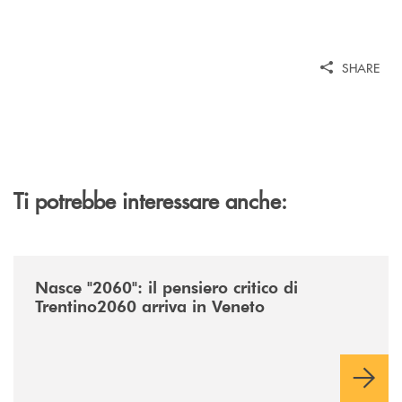
SHARE
Ti potrebbe interessare anche:
/news/nasce-2060-il-pensiero-critico-di-trentino2060-arriva-in-veneto/
Nasce "2060": il pensiero critico di
Trentino2060 arriva in Veneto