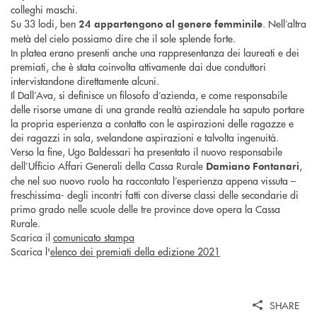
colleghi maschi.
Su 33 lodi, ben
. Nell’altra
24 appartengono al genere femminile
metà del cielo possiamo dire che il sole splende forte.
In platea erano presenti anche una rappresentanza dei laureati e dei
premiati, che è stata coinvolta attivamente dai due conduttori
intervistandone direttamente alcuni.
Il Dall’Ava, si definisce un filosofo d’azienda, e come responsabile
delle risorse umane di una grande realtà aziendale ha saputo portare
la propria esperienza a contatto con le aspirazioni delle ragazze e
dei ragazzi in sala, svelandone aspirazioni e talvolta ingenuità.
Verso la fine, Ugo Baldessari ha presentato il nuovo responsabile
dell’Ufficio Affari Generali della Cassa Rurale
,
Damiano Fontanari
che nel suo nuovo ruolo ha raccontato l’esperienza appena vissuta –
freschissima- degli incontri fatti con diverse classi delle secondarie di
primo grado nelle scuole delle tre province dove opera la Cassa
Rurale.
Scarica il
comunicato stampa
Scarica l'
elenco dei premiati della edizione 2021
SHARE