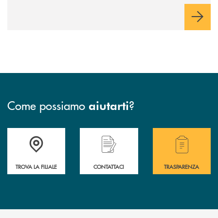
Come possiamo
?
aiutarti
Accedi all' elenco completo delle filiali .
Hai bisogno di assistenza immediata? Contatta
Hai bisogno di alcuni
TROVA LA FILIALE
CONTATTACI
TRASPARENZA