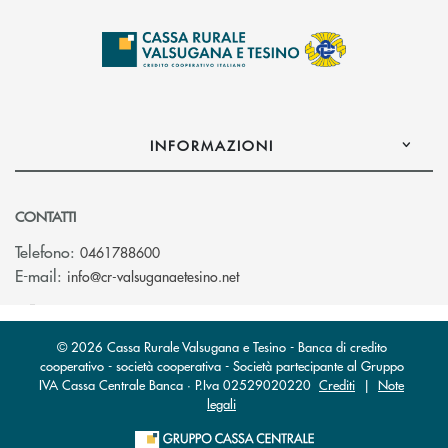
INFORMAZIONI
CONTATTI
Telefono:
0461788600
(si apre l’app di posta elettron
E-mail:
info@cr-valsuganaetesino.net
© 2026 Cassa Rurale Valsugana e Tesino - Banca di credito
cooperativo - società cooperativa - Società partecipante al Gruppo
IVA Cassa Centrale Banca · P.Iva 02529020220
Crediti
|
Note
legali