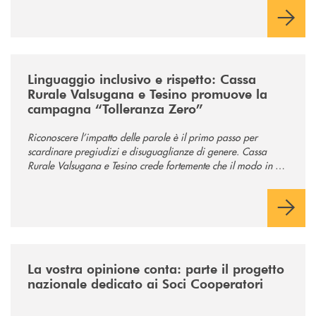
/news/tolleranza-zero/
Linguaggio inclusivo e rispetto: Cassa
Rurale Valsugana e Tesino promuove la
campagna “Tolleranza Zero”
Riconoscere l’impatto delle parole è il primo passo per
scardinare pregiudizi e disuguaglianze di genere. Cassa
Rurale Valsugana e Tesino crede fortemente che il modo in cui
comunichiamo rifletta i nostri valori e influenzi direttamente la
comunità in cui viviamo.
/news/la-vostra-opinione-conta-parte-il-progetto-nazionale-dedicato-ai
La vostra opinione conta: parte il progetto
nazionale dedicato ai Soci Cooperatori