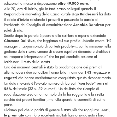
edizione ha messo a disposizione
.
oltre 49.000 euro
Alle 20, ora di inizio, già in tanti erano collegati quando il
Responsabile marketing della Cassa Rurale
ha dato
Ugo Baldessari
il calcio d’inizio salutando i presenti e passando la parola al
Presidente del Consiglio di amministrazione
per i
Arnaldo Dandrea
saluti di rito.
Subito dopo la parola è passata allo scrittore e esperto aziendale
, che leggiamo sul suo profilo Linkedin essere “HR
Giacomo Dall’Ava
manager …appassionato di contesti produttivi.. con la missione nella
gestione delle risorse umane di creare equilibri dinamici e stratificati
nel rapporto interpersonale” che ha poi condotto assieme al
Baldessari il resto della serata.
Uno dei momenti centrali è stato la proclamazione dei premiati:
alternandosi i due conduttori hanno letto i nomi dei
143 ragazze e
che hanno meritatamente conquistato questo riconoscimento.
ragazzi
Un dato rilevante è l’elevato numero di laureati
“con lode” pari al
del totale (33 su 59 laureati). Un risultato che riempie di
56%
soddisfazione crediamo, non solo chi lo ha raggiunto e la stretta
cerchia dei propri familiari, ma tutta quanta la comunità di cui fa
parte.
Diciamo poi che la parità di genere è stata più che raggiunta. Anzi,
con i loro eccellenti risultati hanno surclassato i loro
le premiate