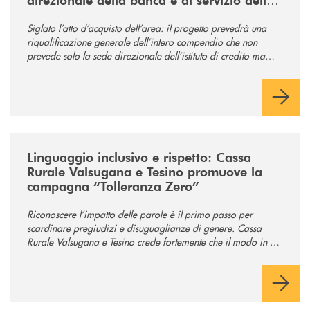
comunità
Siglato l’atto d’acquisto dell’area: il progetto prevedrà una
riqualificazione generale dell’intero compendio che non
prevede solo la sede direzionale dell’istituto di credito ma
anche ampi spazi per la comunità.
/news/tolleranza-zero/
Linguaggio inclusivo e rispetto: Cassa
Rurale Valsugana e Tesino promuove la
campagna “Tolleranza Zero”
Riconoscere l’impatto delle parole è il primo passo per
scardinare pregiudizi e disuguaglianze di genere. Cassa
Rurale Valsugana e Tesino crede fortemente che il modo in cui
comunichiamo rifletta i nostri valori e influenzi direttamente la
comunità in cui viviamo.