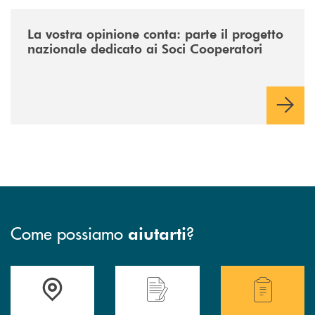
/news/la-vostra-opinione-conta-parte-il-progetto-nazionale-dedicato-ai
La vostra opinione conta: parte il progetto
nazionale dedicato ai Soci Cooperatori
Come possiamo
?
aiutarti
Accedi all' elenco completo delle filiali .
Hai bisogno di assistenza immediata? Contatta
Hai bisogno di alcuni