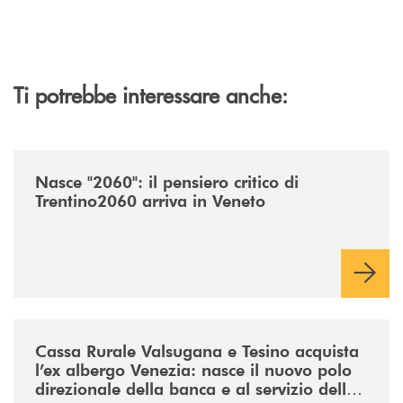
Ti potrebbe interessare anche:
/news/nasce-2060-il-pensiero-critico-di-trentino2060-arriva-in-veneto/
Nasce "2060": il pensiero critico di
Trentino2060 arriva in Veneto
/news/acquisto-ex-albergo-venezia/
Cassa Rurale Valsugana e Tesino acquista
l’ex albergo Venezia: nasce il nuovo polo
direzionale della banca e al servizio della