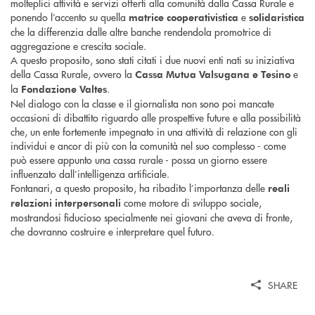
molteplici attività e servizi offerti alla comunità dalla Cassa Rurale e
ponendo l’accento su quella
e
matrice cooperativistica
solidaristica
che la differenzia dalle altre banche rendendola promotrice di
aggregazione e crescita sociale.
A questo proposito, sono stati citati i due nuovi enti nati su iniziativa
della Cassa Rurale, ovvero la
e
Cassa Mutua Valsugana e Tesino
la
.
Fondazione Valtes
Nel dialogo con la classe e il giornalista non sono poi mancate
occasioni di dibattito riguardo alle prospettive future e alla possibilità
che, un ente fortemente impegnato in una attività di relazione con gli
individui e ancor di più con la comunità nel suo complesso - come
può essere appunto una cassa rurale - possa un giorno essere
influenzato dall’intelligenza artificiale.
Fontanari, a questo proposito, ha ribadito l’importanza delle
reali
come motore di sviluppo sociale,
relazioni interpersonali
mostrandosi fiducioso specialmente nei giovani che aveva di fronte,
che dovranno costruire e interpretare quel futuro.
SHARE