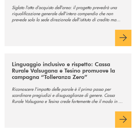
comunità
Siglato l’atto d’acquisto dell’area: il progetto prevedrà una
riqualificazione generale dell’intero compendio che non
prevede solo la sede direzionale dell’istituto di credito ma
anche ampi spazi per la comunità.
/news/tolleranza-zero/
Linguaggio inclusivo e rispetto: Cassa
Rurale Valsugana e Tesino promuove la
campagna “Tolleranza Zero”
Riconoscere l’impatto delle parole è il primo passo per
scardinare pregiudizi e disuguaglianze di genere. Cassa
Rurale Valsugana e Tesino crede fortemente che il modo in cui
comunichiamo rifletta i nostri valori e influenzi direttamente la
comunità in cui viviamo.