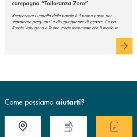
campagna “Tolleranza Zero”
Riconoscere l’impatto delle parole è il primo passo per
scardinare pregiudizi e disuguaglianze di genere. Cassa
Rurale Valsugana e Tesino crede fortemente che il modo in cui
comunichiamo rifletta i nostri valori e influenzi direttamente la
comunità in cui viviamo.
Come possiamo
?
aiutarti
Accedi all' elenco completo delle filiali .
Hai bisogno di assistenza immediata? Contatta
Hai bisogno di alcuni