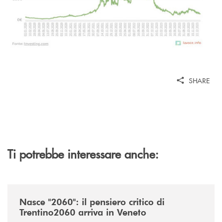
SHARE
Ti potrebbe interessare anche:
/news/nasce-2060-il-pensiero-critico-di-trentino2060-arriva-in-veneto/
Nasce "2060": il pensiero critico di
Trentino2060 arriva in Veneto