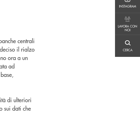
INSTAGRAM
INSTAGRAM
LAVORA CON NOI
LAVORA CON
NOI
banche centrali
CERCA
deciso il rialzo
CERCA
sono ora a un
nata ad
 base,
à di ulteriori
 sui dati che