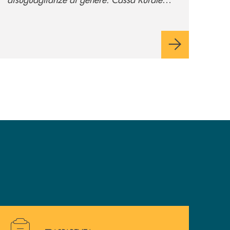
Valsugana e Tesino crede fortemente che il
modo in cui comunichiamo rifletta i nostri
valori e influenzi direttamente la comunità
in cui viviamo.
Hai bisogno di alcuni documenti ? Vai alla pagina della 