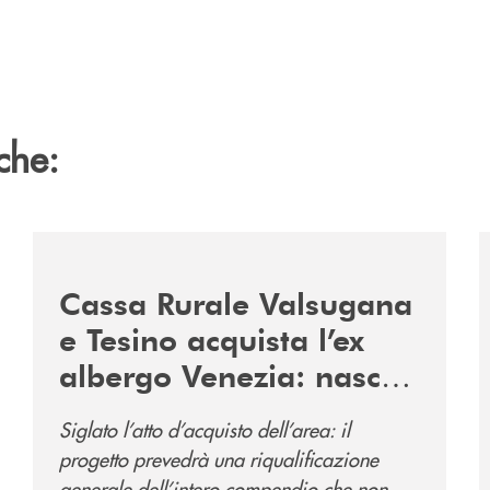
che:
2060-arriva-in-veneto/
/news/acquisto-ex-albergo-venezia/
/
Cassa Rurale Valsugana
e Tesino acquista l’ex
albergo Venezia: nasce
il nuovo polo
Siglato l’atto d’acquisto dell’area: il
direzionale della banca
progetto prevedrà una riqualificazione
e al servizio della
generale dell’intero compendio che non