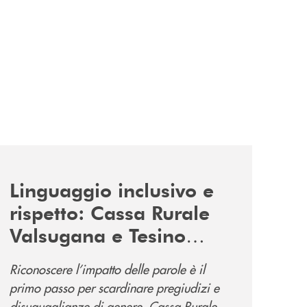
news/tolleranza-zero/
Linguaggio inclusivo e
rispetto: Cassa Rurale
Valsugana e Tesino
promuove la campagna
Riconoscere l’impatto delle parole è il
“Tolleranza Zero”
primo passo per scardinare pregiudizi e
disuguaglianze di genere. Cassa Rurale