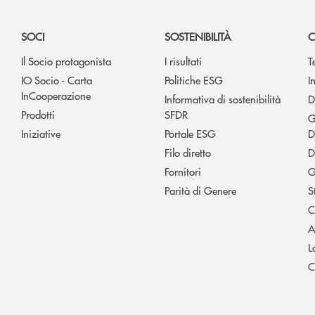
SOCI
SOSTENIBILITÀ
C
Il Socio protagonista
I risultati
T
IO Socio - Carta
Politiche ESG
I
InCooperazione
Informativa di sostenibilità
D
Prodotti
SFDR
G
Iniziative
Portale ESG
D
Filo diretto
D
Fornitori
G
Parità di Genere
S
C
A
L
C