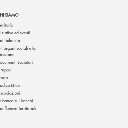
HI SIAMO
erritorio
niziative ed eventi
ati bilancio
li organi sociali e la
irezione
ocumenti societari
ruppo
toria
odice Etico
ssociazioni
a banca sui banchi
onfluenze Territoriali