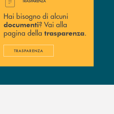
TRASPARENZA
Hai bisogno di alcuni
? Vai alla
documenti
pagina della
.
trasparenza
TRASPARENZA