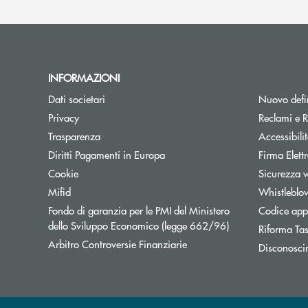
INFORMAZIONI
Dati societari
Nuovo defin
Privacy
Reclami e R
Trasparenza
Accessibili
Apre una nuova finestra
Diritti Pagamenti in Europa
Firma Elet
Cookie
Sicurezza 
Mifid
Whistleblo
Fondo di garanzia per le PMI del Ministero
Codice appa
Apre una nuova fi
dello Sviluppo Economico (legge 662/96)
Riforma Ta
Apre una nuova finestra
Arbitro Controversie Finanziarie
Disconosci