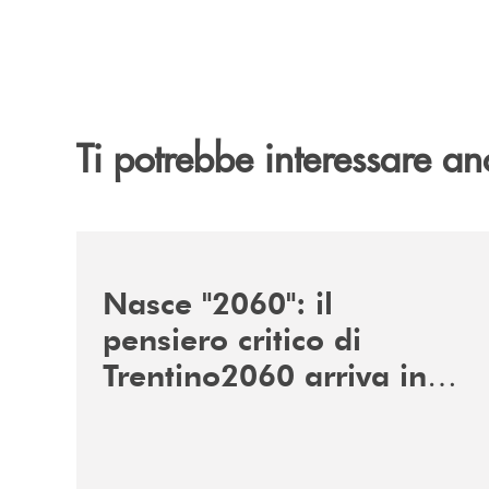
Ti potrebbe interessare an
/news/nasce-2060-il-pensiero-critico-di-trentino
Nasce "2060": il
pensiero critico di
Trentino2060 arriva in
Veneto