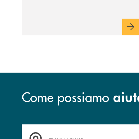
Come possiamo
aiut
Accedi all' elenco completo delle filiali .