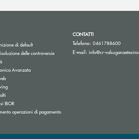
CONTATTI
Telefono:
0461788600
izione di default
E-mail:
info@cr-valsuganaetesino
isoluzione delle controversie
tà
tronica Avanzata
web
wing
lti
nestra
Apre una nuova finestra
ssi IBOR
mento operazioni di pagamento