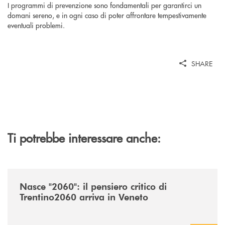
I programmi di prevenzione sono fondamentali per garantirci un
domani sereno, e in ogni caso di poter affrontare tempestivamente
eventuali problemi.
SHARE
Ti potrebbe interessare anche:
/news/nasce-2060-il-pensiero-critico-di-trentino2060-arriva-in-veneto/
Nasce "2060": il pensiero critico di
Trentino2060 arriva in Veneto