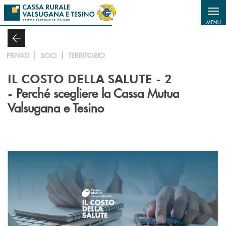
Salta al contenuto principale
MENU
PRIVATI
SOCI
TERRITORIO
IL COSTO DELLA SALUTE - 2
Perché scegliere la Cassa Mutua
-
Valsugana e Tesino