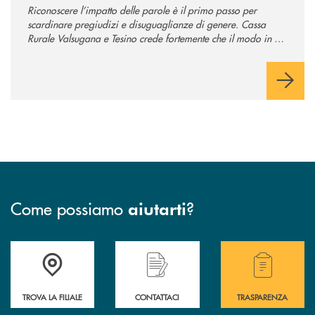
Riconoscere l’impatto delle parole è il primo passo per
scardinare pregiudizi e disuguaglianze di genere. Cassa
Rurale Valsugana e Tesino crede fortemente che il modo in cui
comunichiamo rifletta i nostri valori e influenzi direttamente la
comunità in cui viviamo.
Come possiamo
?
aiutarti
Accedi all' elenco completo delle filiali .
Hai bisogno di assistenza immediata? Contatta
Hai bisogno di alcuni
TROVA LA FILIALE
CONTATTACI
TRASPARENZA