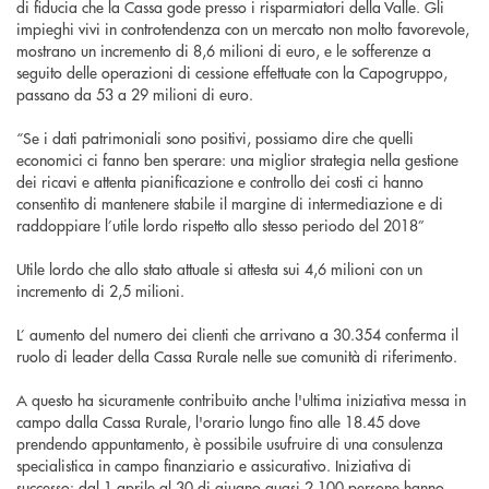
di fiducia che la Cassa gode presso i risparmiatori della Valle. Gli
impieghi vivi in controtendenza con un mercato non molto favorevole,
mostrano un incremento di 8,6 milioni di euro, e le sofferenze a
seguito delle operazioni di cessione effettuate con la Capogruppo,
passano da 53 a 29 milioni di euro.
“Se i dati patrimoniali sono positivi, possiamo dire che quelli
economici ci fanno ben sperare: una miglior strategia nella gestione
dei ricavi e attenta pianificazione e controllo dei costi ci hanno
consentito di mantenere stabile il margine di intermediazione e di
raddoppiare l’utile lordo rispetto allo stesso periodo del 2018”
Utile lordo che allo stato attuale si attesta sui 4,6 milioni con un
incremento di 2,5 milioni.
L’ aumento del numero dei clienti che arrivano a 30.354 conferma il
ruolo di leader della Cassa Rurale nelle sue comunità di riferimento.
A questo ha sicuramente contribuito anche l'ultima iniziativa messa in
campo dalla Cassa Rurale, l'orario lungo fino alle 18.45 dove
prendendo appuntamento, è possibile usufruire di una consulenza
specialistica in campo finanziario e assicurativo. Iniziativa di
successo: dal 1 aprile al 30 di giugno quasi 2.100 persone hanno