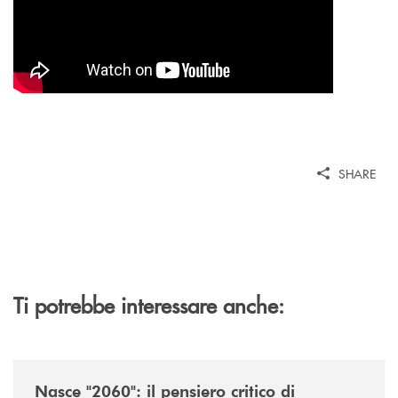
SHARE
Ti potrebbe interessare anche:
/news/nasce-2060-il-pensiero-critico-di-trentino2060-arriva-in-veneto/
Nasce "2060": il pensiero critico di