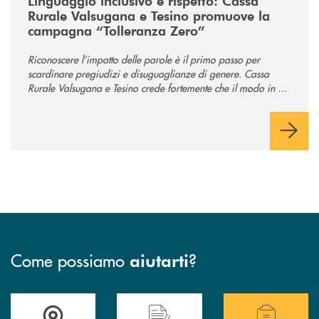
Linguaggio inclusivo e rispetto: Cassa
Rurale Valsugana e Tesino promuove la
campagna “Tolleranza Zero”
Riconoscere l’impatto delle parole è il primo passo per
scardinare pregiudizi e disuguaglianze di genere. Cassa
Rurale Valsugana e Tesino crede fortemente che il modo in cui
comunichiamo rifletta i nostri valori e influenzi direttamente la
comunità in cui viviamo.
Come possiamo
?
aiutarti
Accedi all' elenco completo delle filiali .
Hai bisogno di assistenza immediata? Contatta
Hai bisogno di alcuni