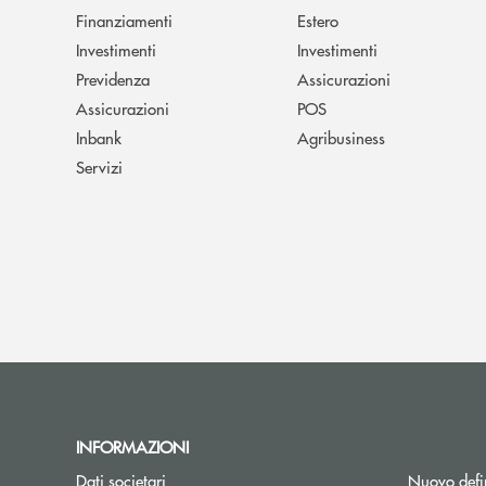
Finanziamenti
Estero
Investimenti
Investimenti
Previdenza
Assicurazioni
Assicurazioni
POS
Inbank
Agribusiness
Servizi
INFORMAZIONI
Dati societari
Nuovo defin