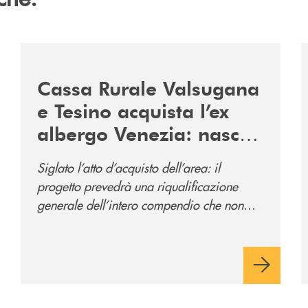
2060-arriva-in-veneto/
/news/acquisto-ex-albergo-venezia/
/
Cassa Rurale Valsugana
e Tesino acquista l’ex
albergo Venezia: nasce
il nuovo polo
Siglato l’atto d’acquisto dell’area: il
direzionale della banca
progetto prevedrà una riqualificazione
e al servizio della
generale dell’intero compendio che non
comunità
prevede solo la sede direzionale
dell’istituto di credito ma anche ampi spazi
per la comunità.