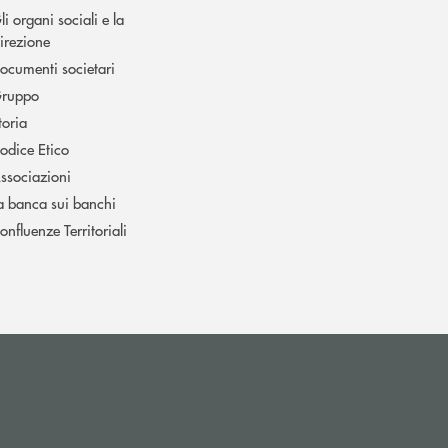
li organi sociali e la
irezione
ocumenti societari
ruppo
toria
odice Etico
ssociazioni
a banca sui banchi
onfluenze Territoriali