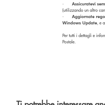
-
Assicuratevi sem
(utilizzando un altro c
-
Aggiornate reg
, e 
Windows Update
Per tutti i dettagli e i
Postale.
Ti potrebbe interessare an