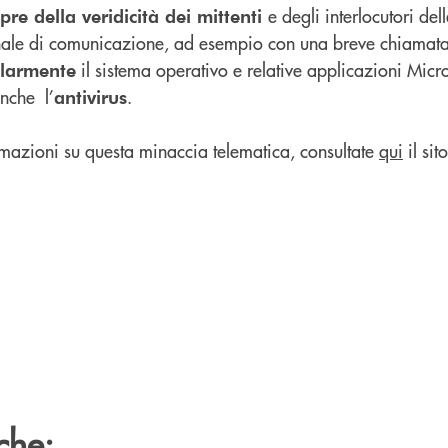
e degli interlocutori del
pre della veridicità dei mittenti
anale di comunicazione, ad esempio con una breve chiamata 
il sistema operativo e relative applicazioni Micro
olarmente
anche l’
.
antivirus
nformazioni su questa minaccia telematica, consultate
qui
il sit
che: