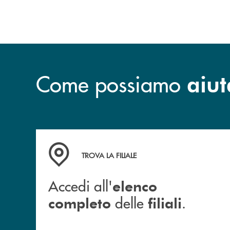
Come possiamo
aiut
Accedi all' elenco completo delle filiali .
TROVA LA FILIALE
Accedi all'
elenco
delle
.
completo
filiali