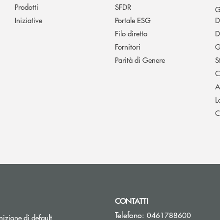
Prodotti
SFDR
G
Iniziative
Portale ESG
D
Filo diretto
D
Fornitori
G
Parità di Genere
S
C
A
L
C
CONTATTI
Telefono:
0461788600
izione di default