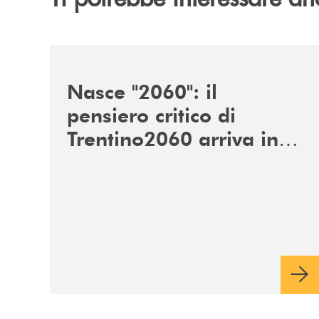
/news/nasce-2060-il-pensiero-critico-di-trentino
Nasce "2060": il
pensiero critico di
Trentino2060 arriva in
Veneto