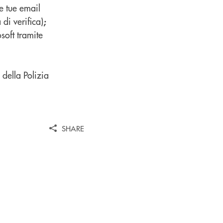
le tue email
di verifica)
;
soft tramite
o della Polizia
SHARE