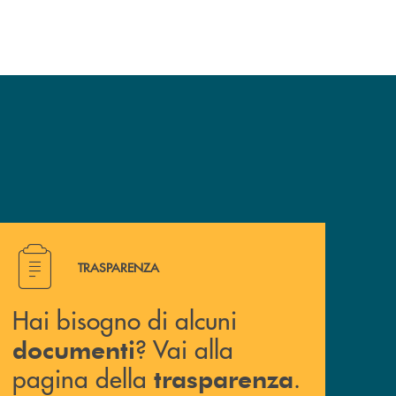
Hai bisogno di alcuni documenti ? Vai alla pagina della 
TRASPARENZA
Hai bisogno di alcuni
? Vai alla
documenti
pagina della
.
trasparenza