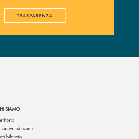
TRASPARENZA
HI SIAMO
erritorio
niziative ed eventi
ati bilancio