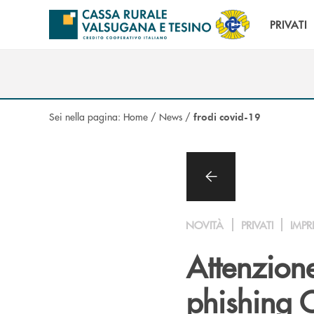
Salta al contenuto principale
PRIVATI
Sei nella pagina:
Home
/
News
/
frodi covid-19
NOVITÀ
PRIVATI
IMPR
Attenzione
phishing