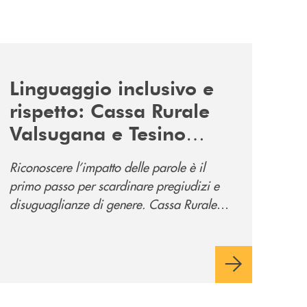
news/tolleranza-zero/
Linguaggio inclusivo e
rispetto: Cassa Rurale
Valsugana e Tesino
promuove la campagna
Riconoscere l’impatto delle parole è il
“Tolleranza Zero”
primo passo per scardinare pregiudizi e
disuguaglianze di genere. Cassa Rurale
Valsugana e Tesino crede fortemente che il
modo in cui comunichiamo rifletta i nostri
valori e influenzi direttamente la comunità
in cui viviamo.