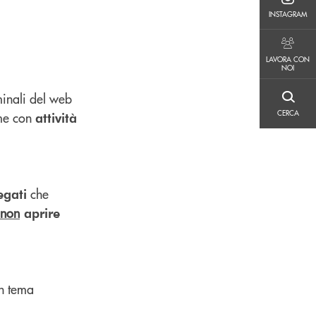
INSTAGRAM
INSTAGRAM
LAVORA CON NOI
LAVORA CON
NOI
minali del web
CERCA
CERCA
ime con
attività
che
egati
non
aprire
in tema