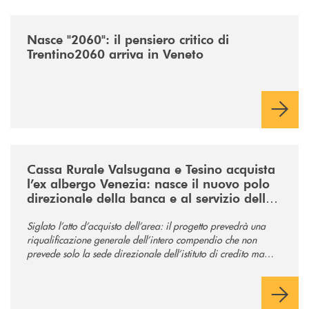
/news/nasce-2060-il-pensiero-critico-di-trentino2060-arriva-in-veneto/
Nasce "2060": il pensiero critico di
Trentino2060 arriva in Veneto
/news/acquisto-ex-albergo-venezia/
Cassa Rurale Valsugana e Tesino acquista
l’ex albergo Venezia: nasce il nuovo polo
direzionale della banca e al servizio della
comunità
Siglato l’atto d’acquisto dell’area: il progetto prevedrà una
riqualificazione generale dell’intero compendio che non
prevede solo la sede direzionale dell’istituto di credito ma
anche ampi spazi per la comunità.