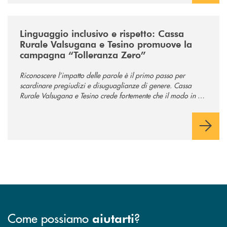
/news/tolleranza-zero/
Linguaggio inclusivo e rispetto: Cassa
Rurale Valsugana e Tesino promuove la
campagna “Tolleranza Zero”
Riconoscere l’impatto delle parole è il primo passo per
scardinare pregiudizi e disuguaglianze di genere. Cassa
Rurale Valsugana e Tesino crede fortemente che il modo in cui
comunichiamo rifletta i nostri valori e influenzi direttamente la
comunità in cui viviamo.
Come possiamo
?
aiutarti