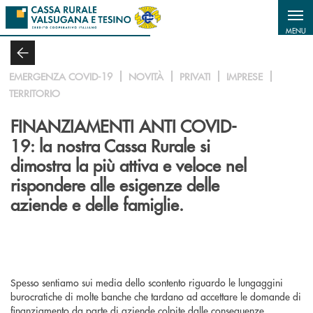
Salta al contenuto principale
MENU
EMERGENZA COVID-19
NOVITÀ
PRIVATI
IMPRESE
TERRITORIO
FINANZIAMENTI ANTI COVID-
19: la nostra Cassa Rurale si
dimostra la più attiva e veloce nel
rispondere alle esigenze delle
aziende e delle famiglie.
Spesso sentiamo sui media dello scontento riguardo le lungaggini
burocratiche di molte banche che tardano ad accettare le domande di
finanziamento da parte di aziende colpite dalle conseguenze