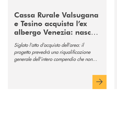
2060-arriva-in-veneto/
/news/acquisto-ex-albergo-venezia/
/
Cassa Rurale Valsugana
e Tesino acquista l’ex
albergo Venezia: nasce
il nuovo polo
Siglato l’atto d’acquisto dell’area: il
direzionale della banca
progetto prevedrà una riqualificazione
e al servizio della
generale dell’intero compendio che non
comunità
prevede solo la sede direzionale
dell’istituto di credito ma anche ampi spazi
per la comunità.