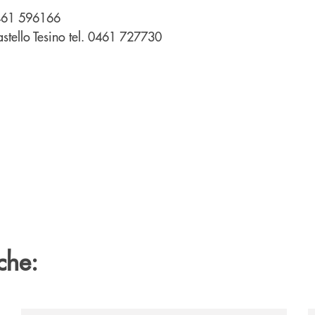
0461 596166
astello Tesino tel. 0461 727730
che: