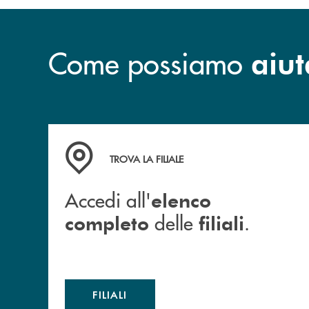
Come possiamo
aiut
Accedi all' elenco completo delle filiali .
TROVA LA FILIALE
Accedi all'
elenco
delle
.
completo
filiali
FILIALI