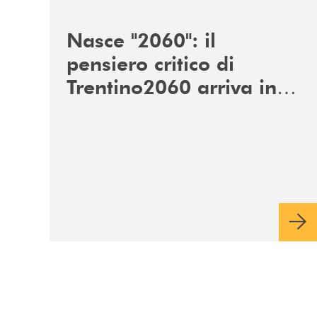
/news/nasce-2060-il-pensiero-critico-di-trentino
Nasce "2060": il
pensiero critico di
Trentino2060 arriva in
Veneto