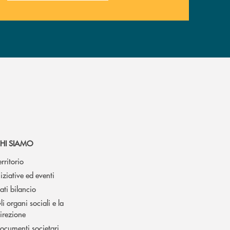
HI SIAMO
erritorio
niziative ed eventi
ati bilancio
li organi sociali e la
irezione
ocumenti societari