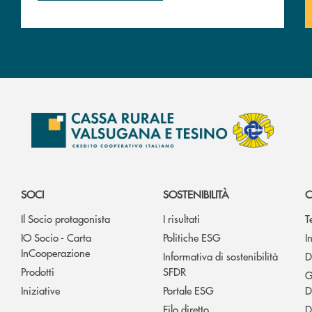
SOCI
SOSTENIBILITÀ
C
Il Socio protagonista
I risultati
T
IO Socio - Carta
Politiche ESG
I
InCooperazione
Informativa di sostenibilità
D
Prodotti
SFDR
G
Iniziative
Portale ESG
D
Filo diretto
D