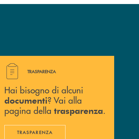
Hai bisogno di alcuni documenti ? Vai alla pagina della 
TRASPARENZA
Hai bisogno di alcuni
? Vai alla
documenti
pagina della
.
trasparenza
TRASPARENZA