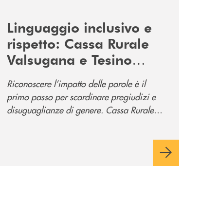
news/tolleranza-zero/
Linguaggio inclusivo e
rispetto: Cassa Rurale
Valsugana e Tesino
promuove la campagna
Riconoscere l’impatto delle parole è il
“Tolleranza Zero”
primo passo per scardinare pregiudizi e
disuguaglianze di genere. Cassa Rurale
Valsugana e Tesino crede fortemente che il
modo in cui comunichiamo rifletta i nostri
valori e influenzi direttamente la comunità
in cui viviamo.