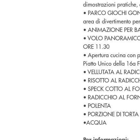
dimostrazioni pratiche, a
• PARCO GIOCHI GON
area di divertimento pe
• ANIMAZIONE PER BAM
• VOLO PANORAMICO I
ORE 11.30
• Apertura cucina con pi
Piatto Unico della 16a 
• VELLUTATA AL RADI
• RISOTTO AL RADICC
• SPECK COTTO AL 
• RADICCHIO AL FOR
• POLENTA
• PORZIONE DI TORT
•ACQUA
Per informazioni: