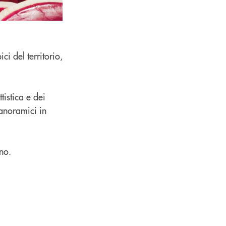
i del territorio,
istica e dei
panoramici in
no.