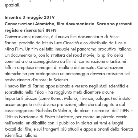
spaziali.
Incontro 3 maggio 2019
Conversazioni Atomiche, film documentario. Saranno presenti
regista e ricercatori INFN
Conversazioni atomiche, è il nuovo film documentario di Felice
Farina, prodotto da Istituto Luce Cinecittà e co-distribuito da Luce e
Nina Film. Un film del tutto inusuale nel panorama produttivo italiano.
Un documentario, con la struttura del road movie, lo spirito della
commedia una sceneggiatura da film di conversazione e tantissimi
tuffi in strepitose immagini di realtà e del passato, Conversazioni
atomiche ha per protagonista un personaggio davvero rarissimo nel
nostro cinema d’autore: la Scienza.
Il nuovo film di Farina appassionato e versato negli studi scientifici e
soprattutto nella fisica – ha raggiunto metà dicembre alcune
importanti piazze (come Roma, Milano, Firenze, Bologna) ed è stato
accompagnato nelle diverse proiezioni, oltre che dal regista e dal
cosceneggiatore Nicholas Di Valerio, da alcuni ricercatori dell’INFN –
l’Istituto Nazionale di Fisica Nucleare, per creare un piccolo evento
nell’evento: un dibattito con il pubblico in platea sui temi e luoghi
toccati dal film, e sui frangenti più attuali e appassionanti della ricerca
scientifica italiana.