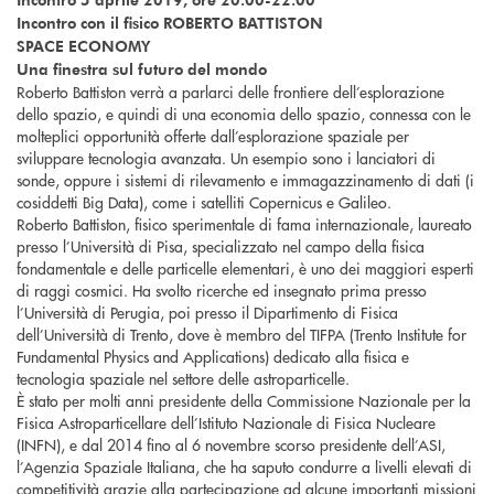
Incontro con il fisico ROBERTO BATTISTON
SPACE ECONOMY
Una finestra sul futuro del mondo
Roberto Battiston verrà a parlarci delle frontiere dell’esplorazione
dello spazio, e quindi di una economia dello spazio, connessa con le
molteplici opportunità offerte dall’esplorazione spaziale per
sviluppare tecnologia avanzata. Un esempio sono i lanciatori di
sonde, oppure i sistemi di rilevamento e immagazzinamento di dati (i
cosiddetti Big Data), come i satelliti Copernicus e Galileo.
Roberto Battiston, fisico sperimentale di fama internazionale, laureato
presso l’Università di Pisa, specializzato nel campo della fisica
fondamentale e delle particelle elementari, è uno dei maggiori esperti
di raggi cosmici. Ha svolto ricerche ed insegnato prima presso
l’Università di Perugia, poi presso il Dipartimento di Fisica
dell’Università di Trento, dove è membro del TIFPA (Trento Institute for
Fundamental Physics and Applications) dedicato alla fisica e
tecnologia spaziale nel settore delle astroparticelle.
È stato per molti anni presidente della Commissione Nazionale per la
Fisica Astroparticellare dell’Istituto Nazionale di Fisica Nucleare
(INFN), e dal 2014 fino al 6 novembre scorso presidente dell’ASI,
l’Agenzia Spaziale Italiana, che ha saputo condurre a livelli elevati di
competitività grazie alla partecipazione ad alcune importanti missioni