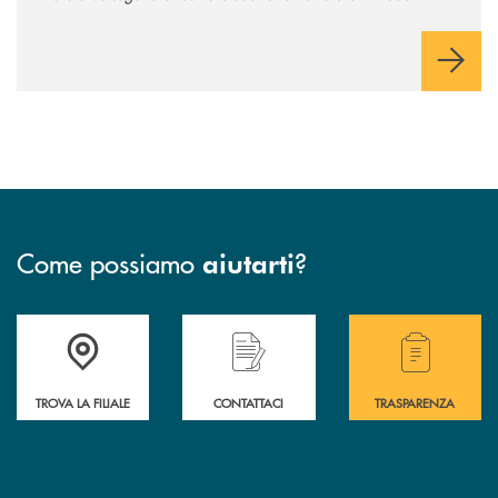
comunichiamo rifletta i nostri valori e influenzi direttamente la
comunità in cui viviamo.
Come possiamo
?
aiutarti
Accedi all' elenco completo delle filiali .
Hai bisogno di assistenza immediata? Contatta
Hai bisogno di alcuni
TROVA LA FILIALE
CONTATTACI
TRASPARENZA