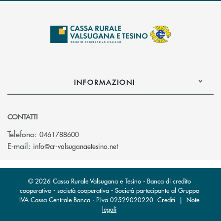
INFORMAZIONI
CONTATTI
Telefono:
0461788600
(si apre l’app di posta elettron
E-mail:
info@cr-valsuganaetesino.net
© 2026 Cassa Rurale Valsugana e Tesino - Banca di credito
cooperativo - società cooperativa - Società partecipante al Gruppo
IVA Cassa Centrale Banca · P.Iva 02529020220
Crediti
|
Note
legali