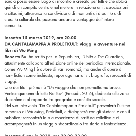
scuola possa essere luogo di incontro e crescita per tutti e che abbia
quindi un compito centrale nel mettere in relazione enti, associazioni
e cittadini, attraverso la condivisione di momenti di dibattito e di
crescita culturale che possano andare a vantaggio dell’intera
comunità.
Incontro 15 marzo 2019, ore 20.00
DA CANTALAMAPPA A PROLETKULT: viaggi e avventure nei
libri di Wu Ming
ha scritto per La Repubblica, L’Unità e The Guardian,
Roberto Bui
attualmente collabora all’edizione online del periodico Internazionale.
Come Wu Ming1 è autore di vari romanzi, ma anche di opere di
non- fiction come inchieste, reportage narrativi, biografie, resoconti di
viaggi.
Uno dei titoli più noti è “Un viaggio che non promettiamo breve.
Venticinque anni di lotte No Tav” (Einaudi, 2016), dedicato alle zone
di confine e al rapporto tra geografia e conflitto sociale.
Nel suo intervento “Da Cantalamappa a Proletkult” presenterà l’ultimo
romanzo di Wu Ming, Proletkult, e dialogherà con gli studenti e con il
pubblico; racconterà la sua esperienza di scrittura collettiva e ci
accompagnerà in un viaggio straordinario fra storia e fantascienza.
Incontro 5 aprile 2019, ore 20.00-22.00