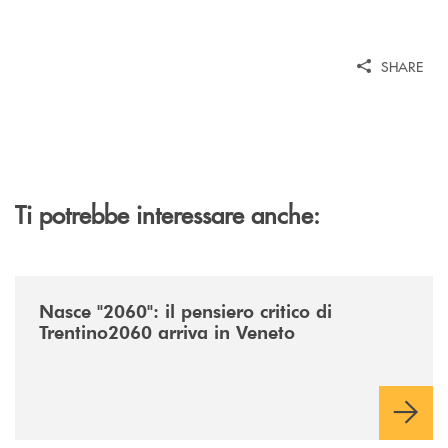
SHARE
Ti potrebbe interessare anche:
/news/nasce-2060-il-pensiero-critico-di-trentino2060-arriva-in-veneto/
Nasce "2060": il pensiero critico di
Trentino2060 arriva in Veneto