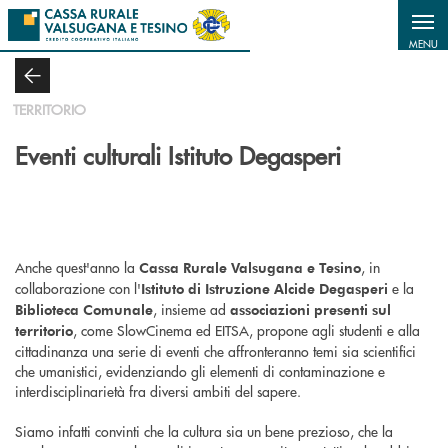
Salta al contenuto principale
MENU
TERRITORIO
Eventi culturali Istituto Degasperi
Anche quest'anno la
, in
Cassa Rurale Valsugana e Tesino
collaborazione con l'
e la
Istituto di Istruzione Alcide Degasperi
, insieme ad
Biblioteca Comunale
associazioni presenti sul
, come SlowCinema ed EITSA, propone agli studenti e alla
territorio
cittadinanza una serie di eventi che affronteranno temi sia scientifici
che umanistici, evidenziando gli elementi di contaminazione e
interdisciplinarietà fra diversi ambiti del sapere.
Siamo infatti convinti che la cultura sia un bene prezioso, che la