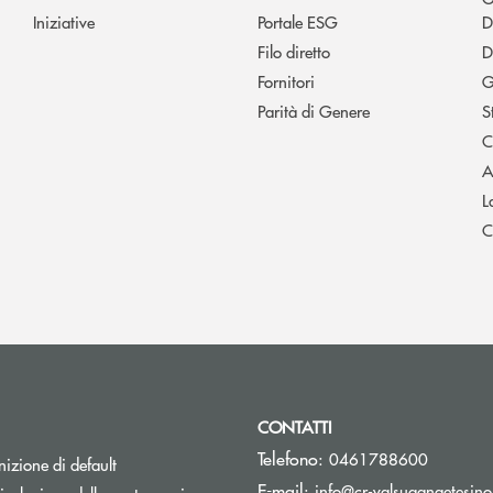
Iniziative
Portale ESG
D
Filo diretto
D
Fornitori
G
Parità di Genere
S
C
A
L
C
CONTATTI
Telefono:
0461788600
izione di default
E-mail:
info@cr-valsuganaetesino