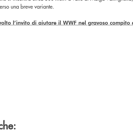
erso una breve variante.
 rivolto l’invito di aiutare il WWF nel gravoso compito d
che: