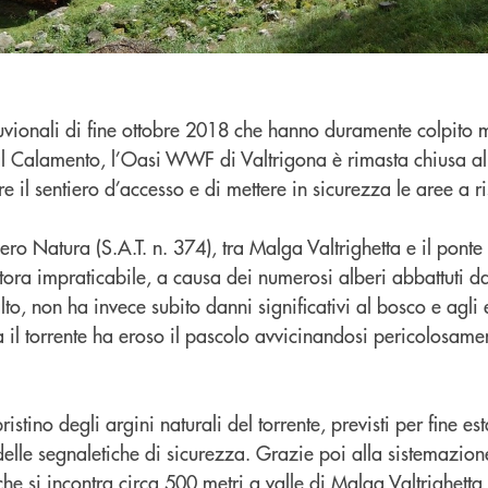
luvionali di fine ottobre 2018 che hanno duramente colpito 
Val Calamento, l’Oasi WWF di Valtrigona è rimasta chiusa al
are il sentiero d’accesso e di mettere in sicurezza le aree a r
ntiero Natura (S.A.T. n. 374), tra Malga Valtrighetta e il ponte
uttora impraticabile, a causa dei numerosi alberi abbattuti da
lto, non ha invece subito danni significativi al bosco e agli 
 il torrente ha eroso il pascolo avvicinandosi pericolosame
pristino degli argini naturali del torrente, previsti per fine es
delle segnaletiche di sicurezza. Grazie poi alla sistemazion
che si incontra circa 500 metri a valle di Malga Valtrighetta