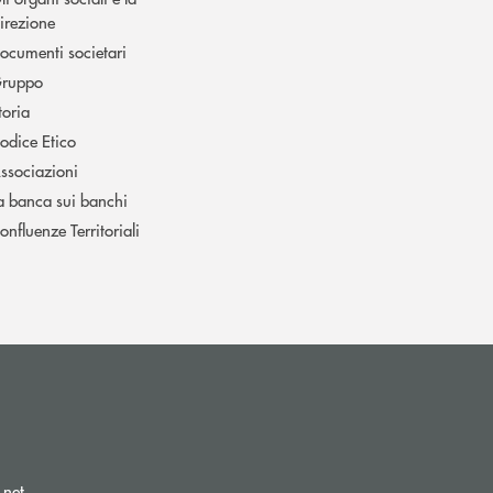
irezione
ocumenti societari
ruppo
toria
odice Etico
ssociazioni
a banca sui banchi
onfluenze Territoriali
(si apre l’app di posta elettronica)
.net