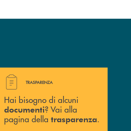
Hai bisogno di alcuni documenti ? Vai alla pagina della 
TRASPARENZA
Hai bisogno di alcuni
? Vai alla
documenti
pagina della
.
trasparenza