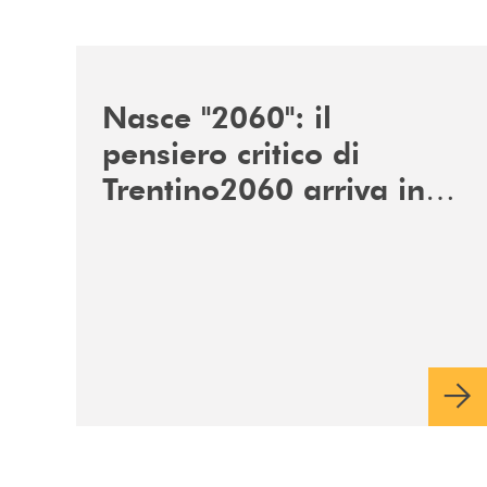
/news/nasce-2060-il-pensiero-critico-di-trentino
Nasce "2060": il
pensiero critico di
Trentino2060 arriva in
Veneto