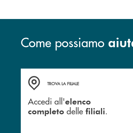
Come possiamo
aiut
Accedi all' elenco completo delle filiali .
TROVA LA FILIALE
Accedi all'
elenco
delle
.
completo
filiali