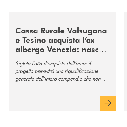
2060-arriva-in-veneto/
/news/acquisto-ex-albergo-venezia/
/
Cassa Rurale Valsugana
e Tesino acquista l’ex
albergo Venezia: nasce
il nuovo polo
Siglato l’atto d’acquisto dell’area: il
direzionale della banca
progetto prevedrà una riqualificazione
e al servizio della
generale dell’intero compendio che non
comunità
prevede solo la sede direzionale
dell’istituto di credito ma anche ampi spazi
per la comunità.