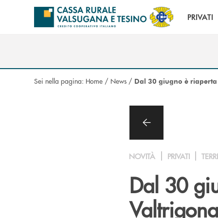
Salta al contenuto principale
PRIVATI
Sei nella pagina:
Home
/
News
/
Dal 30 giugno è riaperta
NOVITÀ
PRIVATI
TERR
Dal 30 gi
Valtrigon