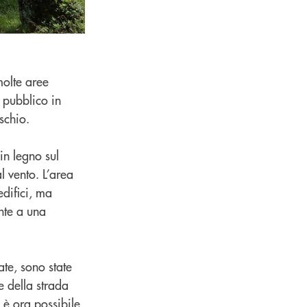
molte aree
 pubblico in
ischio.
 in legno sul
l vento. L’area
edifici, ma
nte a una
tate, sono state
e della strada
, è ora possibile