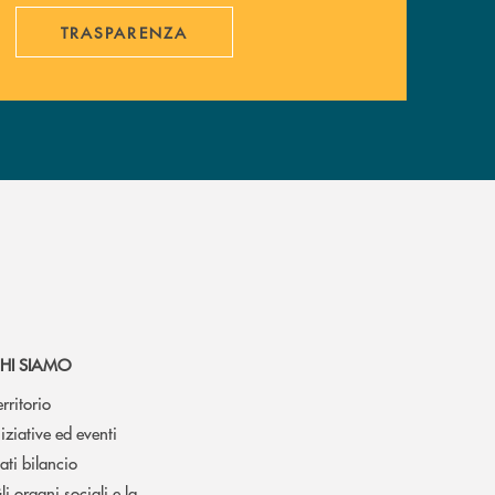
TRASPARENZA
HI SIAMO
erritorio
niziative ed eventi
ati bilancio
li organi sociali e la