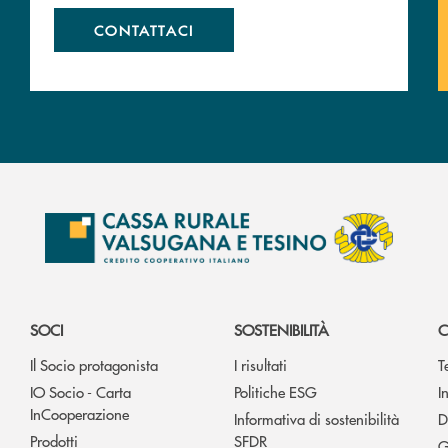
CONTATTACI
SOCI
SOSTENIBILITÀ
C
Il Socio protagonista
I risultati
T
IO Socio - Carta
Politiche ESG
I
InCooperazione
Informativa di sostenibilità
D
Prodotti
SFDR
G