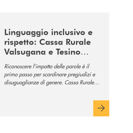
news/tolleranza-zero/
Linguaggio inclusivo e
rispetto: Cassa Rurale
Valsugana e Tesino
promuove la campagna
Riconoscere l’impatto delle parole è il
“Tolleranza Zero”
primo passo per scardinare pregiudizi e
disuguaglianze di genere. Cassa Rurale
Valsugana e Tesino crede fortemente che il
modo in cui comunichiamo rifletta i nostri
valori e influenzi direttamente la comunità
in cui viviamo.