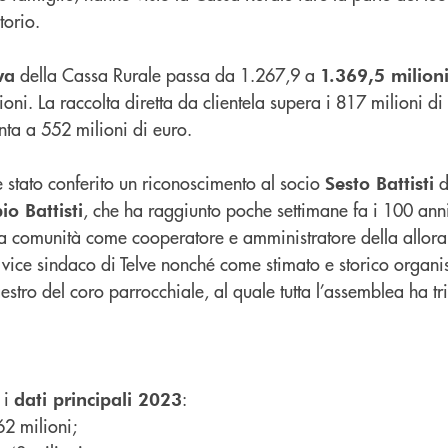
torio.
della Cassa Rurale passa da 1.267,9 a
va
1.369,5 milioni
oni. La raccolta diretta da clientela supera i 817 milioni di
nta a 552 milioni di euro.
è stato conferito un riconoscimento al socio
d
Sesto Battisti
, che ha raggiunto poche settimane fa i 100 anni
io Battisti
ella comunità come cooperatore e amministratore della allor
vice sindaco di Telve nonché come stimato e storico organis
estro del coro parrocchiale, al quale tutta l’assemblea ha tr
 i
:
dati principali 2023
62 milioni;