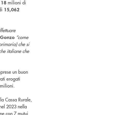
milioni di
118
di
15,062
ffettuare
“come
e Gonzo
primaria) che si
he italiane che
imprese un buon
ati erogati
milioni.
ella Cassa Rurale,
nel 2023 nella
one con 7 mutui