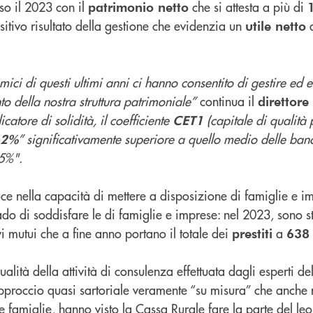
so il 2023 con il
che si attesta a più di
patrimonio netto
itivo risultato della gestione che evidenzia un
utile netto
nomici di questi ultimi anni ci hanno consentito di gestire ed e
to della nostra struttura patrimoniale”
continua il
direttor
dicatore di solidità, il coefficiente
(capitale di qualità 
CET1
” significativamente superiore a quello medio delle banc
62%
15%".
uce nella capacità di mettere a disposizione di famiglie e 
ado di soddisfare le di famiglie e imprese: nel 2023, sono st
i mutui che a fine anno portano il totale dei
a
prestiti
638
alità della attività di consulenza effettuata dagli esperti d
approccio quasi sartoriale veramente “su misura” che anche 
e famiglie, hanno visto la Cassa Rurale fare la parte del le