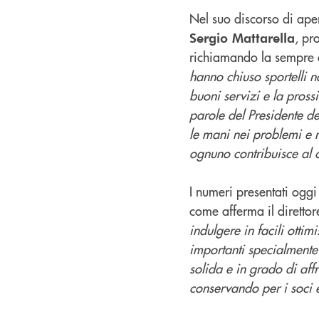
Nel suo discorso di aper
, pr
Sergio Mattarella
richiamando la sempre a
hanno chiuso sportelli n
buoni servizi e la pross
parole del Presidente d
le mani nei problemi e n
ognuno contribuisce al c
I numeri presentati ogg
come afferma il diretto
indulgere in facili otti
importanti specialmente
solida e in grado di aff
conservando per i soci e