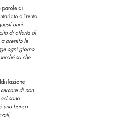
e parole di
ntariato a Trento
uesti anni
tà di offerta di
a prestito le
rge ogni giorno
 perché sa che
ddisfazione
cercare di non
soci sono
 è una banca
voli,