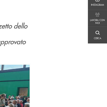
INSTAGRAM
INSTAGRAM
LAVORA CON NOI
LAVORA CON
NOI
etto dello
CERCA
CERCA
approvato