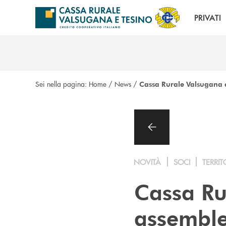
Salta al contenuto principale
PRIVATI
Sei nella pagina:
Home
/
News
/
Cassa Rurale Valsugana e T
NOVITÀ
SOCI
TERRIT
Cassa Ru
assemble