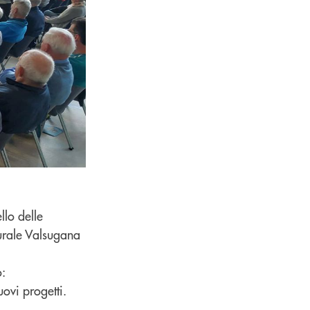
llo delle
Rurale Valsugana
o:
uovi progetti.