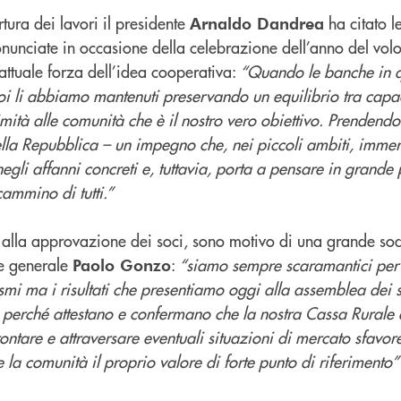
tura dei lavori il presidente
ha citato l
Arnaldo Dandrea
onunciate in occasione della celebrazione dell’anno del volo
ttuale forza dell’idea cooperativa:
“Quando le banche in q
oi li abbiamo mantenuti preservando un equilibrio tra capaci
imità alle comunità che è il nostro vero obiettivo. Prendendo 
ella Repubblica – un impegno che, nei piccoli ambiti, imme
egli affanni concreti e, tuttavia, porta a pensare in grande
ammino di tutti.”
i alla approvazione dei soci, sono motivo di una grande so
re generale
:
“siamo sempre scaramantici per 
Paolo Gonzo
mismi ma i risultati che presentiamo oggi alla assemblea dei 
 perché attestano e confermano che la nostra Cassa Rurale
rontare e attraversare eventuali situazioni di mercato sfavore
 la comunità il proprio valore di forte punto di riferimento”