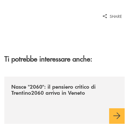
SHARE
Ti potrebbe interessare anche:
/news/nasce-2060-il-pensiero-critico-di-trentino2060-arriva-in-veneto/
Nasce "2060": il pensiero critico di
Trentino2060 arriva in Veneto