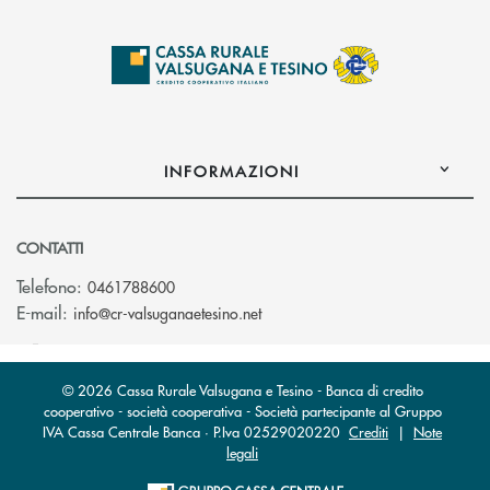
INFORMAZIONI
CONTATTI
Telefono:
0461788600
(si apre l’app di posta elettron
E-mail:
info@cr-valsuganaetesino.net
© 2026 Cassa Rurale Valsugana e Tesino - Banca di credito
cooperativo - società cooperativa - Società partecipante al Gruppo
IVA Cassa Centrale Banca · P.Iva 02529020220
Crediti
|
Note
legali