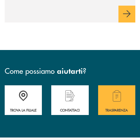
comunichiamo rifletta i nostri valori e influenzi direttamente la
comunità in cui viviamo.
Come possiamo
?
aiutarti
Accedi all' elenco completo delle filiali .
Hai bisogno di assistenza immediata? Contatta
Hai bisogno di alcuni
TROVA LA FILIALE
CONTATTACI
TRASPARENZA