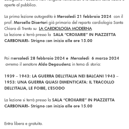
aperte al pubblico.
La prima lezione autogestita è
con il
Mercoledi 21 febbraio 2024
prof.
già primario del reparto cardiologia Santa
Marcello Disertori
Chiara di Trento su
LA CARDIOLOGIA MODERNA
La lezione si terrà presso la
SALA “CROXARIE” IN PIAZZETTA
c
CARBONARI- Strigno
on inizio alle ore 15.00
Poi m
ercoledi 28 febbraio 2024 e
Mercoledì 6 marzo 2024
avremo il senatore
in tema di storia:
Aldo Degaudenz
1939 – 1943: LA GUERRA DELL’ITALIA NEI BALCANI 1943 –
1953: UNA GUERRA QUASI DIMENTICATA: IL TRACOLLO
DELL’ITALIA, LE FOIBE, L’ESODO
La lezione si terrà presso la
SALA “CROXARIE” IN PIAZZETTA
c
CARBONARI- Strigno
on inizio alle ore 15.00
Entra libera e gratuita.