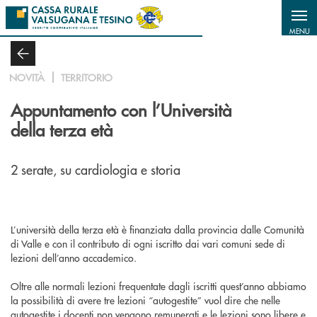
Salta al contenuto principale
MENU
NOVITÀ
TERRITORIO
Appuntamento con l’Università
della terza età
2 serate, su cardiologia e storia
L’università della terza età è finanziata dalla provincia dalle Comunità
di Valle e con il contributo di ogni iscritto dai vari comuni sede di
lezioni dell’anno accademico.
Oltre alle normali lezioni frequentate dagli iscritti quest’anno abbiamo
la possibilità di avere tre lezioni “autogestite” vuol dire che nelle
autogestite i docenti non vengono remunerati e le lezioni sono libere e