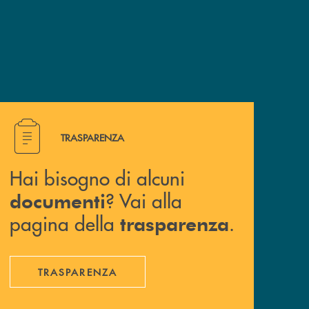
Hai bisogno di alcuni documenti ? Vai alla pagina della 
TRASPARENZA
Hai bisogno di alcuni
? Vai alla
documenti
pagina della
.
trasparenza
TRASPARENZA