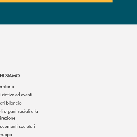
HI SIAMO
erritorio
niziative ed eventi
ati bilancio
li organi sociali e la
irezione
ocumenti societari
ruppo