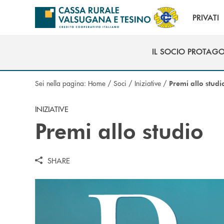
Salta al contenuto principale
PRIVATI
IL SOCIO PROTAG
IL SOCIO PROTAG
Sei nella pagina:
Home
/
Soci
/
Iniziative
/
Premi allo studi
INIZIATIVE
Premi allo studio
SHARE