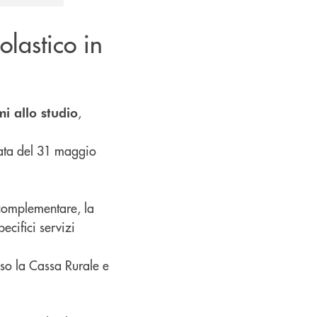
olastico in
,
i allo studio
 data del 31 maggio
 complementare, la
ecifici servizi
sso la Cassa Rurale e