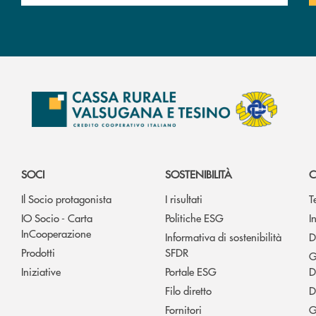
SOCI
SOSTENIBILITÀ
C
Il Socio protagonista
I risultati
T
IO Socio - Carta
Politiche ESG
I
InCooperazione
Informativa di sostenibilità
D
Prodotti
SFDR
G
Iniziative
Portale ESG
D
Filo diretto
D
Fornitori
G