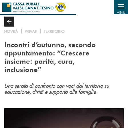
Salta al contenuto principale
MENU
NOVITÀ
PRIVATI
TERRITORIO
Incontri d’autunno, secondo
appuntamento: “Crescere
insieme: parità, cura,
inclusione”
Una serata di confronto con voci dal territorio su
educazione, diritti e supporto alle famiglie