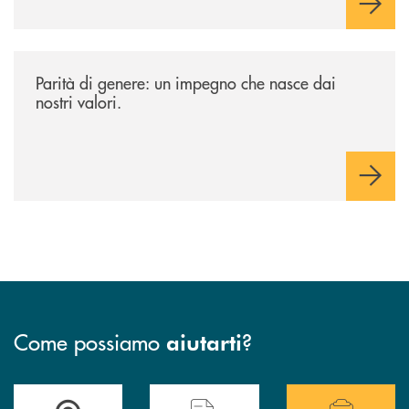
/news/parita-di-genere-un-impegno-che-nasce-dai-nostri-valori/
Parità di genere: un impegno che nasce dai
nostri valori.
Come possiamo
?
aiutarti
Accedi all' elenco completo delle filiali .
Hai bisogno di assistenza immediata? Contatta
Hai bisogno di alcuni