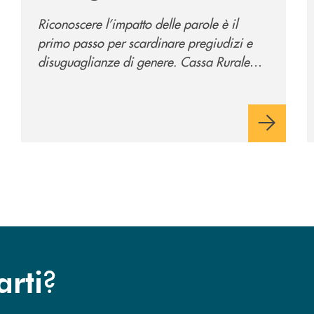
promuove la campagna
Riconoscere l’impatto delle parole è il
“Tolleranza Zero”
primo passo per scardinare pregiudizi e
disuguaglianze di genere. Cassa Rurale
Valsugana e Tesino crede fortemente che il
modo in cui comunichiamo rifletta i nostri
valori e influenzi direttamente la comunità
in cui viviamo.
?
arti