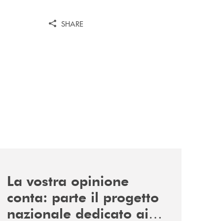
SHARE
news/la-vostra-opinione-conta-parte-il-progetto-nazionale
La vostra opinione
conta: parte il progetto
nazionale dedicato ai