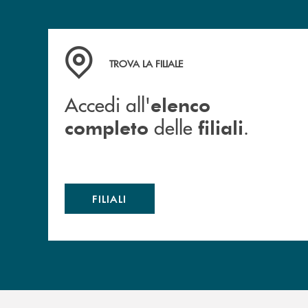
Accedi all' elenco completo delle filiali .
TROVA LA FILIALE
Accedi all'
elenco
delle
.
completo
filiali
FILIALI