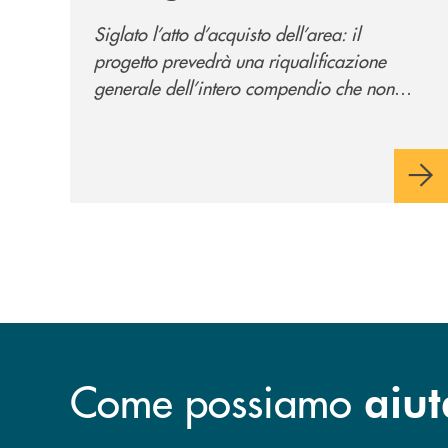
il nuovo polo
Siglato l’atto d’acquisto dell’area: il
direzionale della banca
progetto prevedrà una riqualificazione
e al servizio della
generale dell’intero compendio che non
comunità
prevede solo la sede direzionale
dell’istituto di credito ma anche ampi spazi
per la comunità.
Come possiamo
aiut