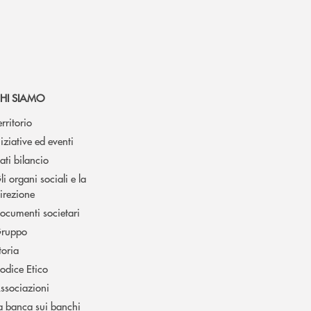
HI SIAMO
erritorio
niziative ed eventi
ati bilancio
li organi sociali e la
irezione
ocumenti societari
ruppo
toria
odice Etico
ssociazioni
a banca sui banchi