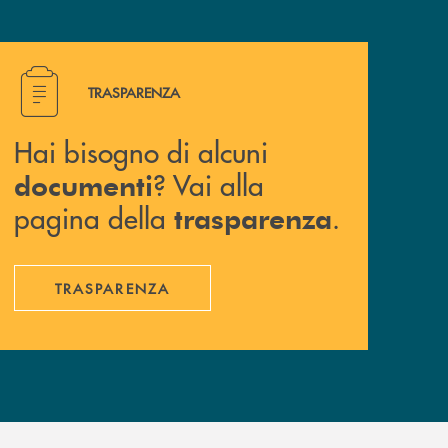
Hai bisogno di alcuni documenti ? Vai alla pagina della 
TRASPARENZA
Hai bisogno di alcuni
? Vai alla
documenti
pagina della
.
trasparenza
TRASPARENZA