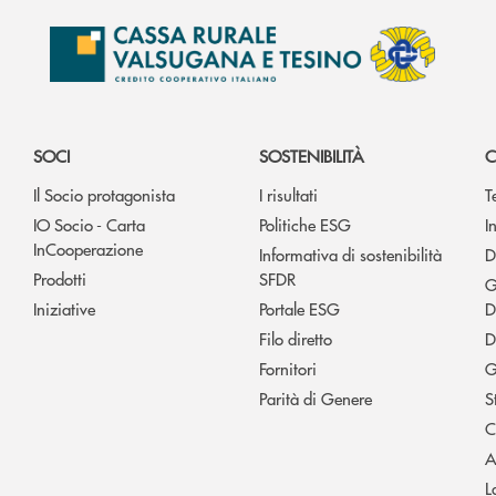
SOCI
SOSTENIBILITÀ
C
Il Socio protagonista
I risultati
T
IO Socio - Carta
Politiche ESG
I
InCooperazione
Informativa di sostenibilità
D
Prodotti
SFDR
G
Iniziative
Portale ESG
D
Filo diretto
D
Fornitori
G
Parità di Genere
S
C
A
L