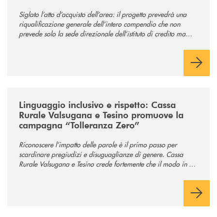
comunità
Siglato l’atto d’acquisto dell’area: il progetto prevedrà una
riqualificazione generale dell’intero compendio che non
prevede solo la sede direzionale dell’istituto di credito ma
anche ampi spazi per la comunità.
/news/tolleranza-zero/
Linguaggio inclusivo e rispetto: Cassa
Rurale Valsugana e Tesino promuove la
campagna “Tolleranza Zero”
Riconoscere l’impatto delle parole è il primo passo per
scardinare pregiudizi e disuguaglianze di genere. Cassa
Rurale Valsugana e Tesino crede fortemente che il modo in cui
comunichiamo rifletta i nostri valori e influenzi direttamente la
comunità in cui viviamo.