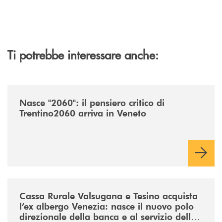
Ti potrebbe interessare anche:
/news/nasce-2060-il-pensiero-critico-di-trentino2060-arriva-in-veneto/
Nasce "2060": il pensiero critico di
Trentino2060 arriva in Veneto
/news/acquisto-ex-albergo-venezia/
Cassa Rurale Valsugana e Tesino acquista
l’ex albergo Venezia: nasce il nuovo polo
direzionale della banca e al servizio della