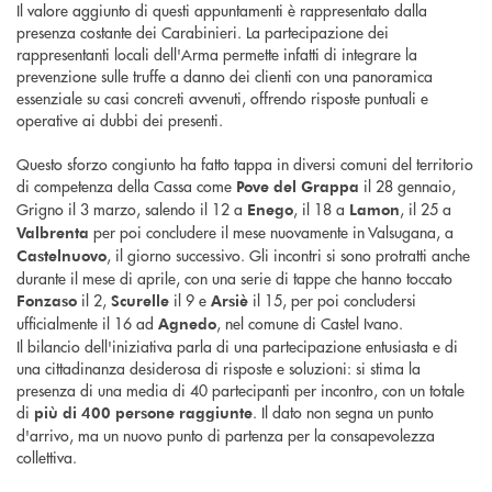
Il valore aggiunto di questi appuntamenti è rappresentato dalla
presenza costante dei Carabinieri. La partecipazione dei
rappresentanti locali dell'Arma permette infatti di integrare la
prevenzione sulle truffe a danno dei clienti con una panoramica
essenziale su casi concreti avvenuti, offrendo risposte puntuali e
operative ai dubbi dei presenti.
Questo sforzo congiunto ha fatto tappa in diversi comuni del territorio
di competenza della Cassa come
il 28 gennaio,
Pove del Grappa
Grigno il 3 marzo, salendo il 12 a
, il 18 a
, il 25 a
Enego
Lamon
per poi concludere il mese nuovamente in Valsugana, a
Valbrenta
, il giorno successivo. Gli incontri si sono protratti anche
Castelnuovo
durante il mese di aprile, con una serie di tappe che hanno toccato
il 2,
il 9 e
il 15, per poi concludersi
Fonzaso
Scurelle
Arsiè
ufficialmente il 16 ad
, nel comune di Castel Ivano.
Agnedo
Il bilancio dell'iniziativa parla di una partecipazione entusiasta e di
una cittadinanza desiderosa di risposte e soluzioni: si stima la
presenza di una media di 40 partecipanti per incontro, con un totale
di
. Il dato non segna un punto
più di 400 persone raggiunte
d'arrivo, ma un nuovo punto di partenza per la consapevolezza
collettiva.