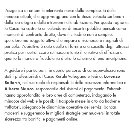
L'esigenza di un simile intervento nasce dalla complessità delle
minacce attuali, che oggi viaggiano con la stessa velocità sui binari
della tecnologia e delle intrusioni nelle abitazioni. Per questa ragione,
la Cassa ha costruito un calendario di incontri pubblici pensati come
momenti di confronto diretto, dove il cittadino non è semplice
spettatore ma soggetto attivo che impara a riconoscere i segnali di
pericolo. L'obiettivo è stato quello di fornire una cassetta degli attrezzi
pratica per neutralizzare sul nascere tanto il tentativo di effrazione
quanto la manovra fraudolenta dietro lo schermo di uno smartphone.
A guidare i partecipanti in questo percorso di consapevolezza sono
stati i professionisti di Cassa Rurale Valsugana e Tesino:
Lorenzo
, nel suo ruolo di responsabile della sicurezza informatica e
Ballerin
, responsabile dei sistemi di pagamento. Entrambi
Alberto Bianco
hanno approfondito le loro aree di competenza, indagando le
minacce del web e le possibili trappole messe in atto da hacker e
truffatori, spiegando le dinamiche operative dei servizi bancari
moderni e suggerendo le migliori strategie per muoversi in totale
sicurezza tra bonifici e pagamenti online.