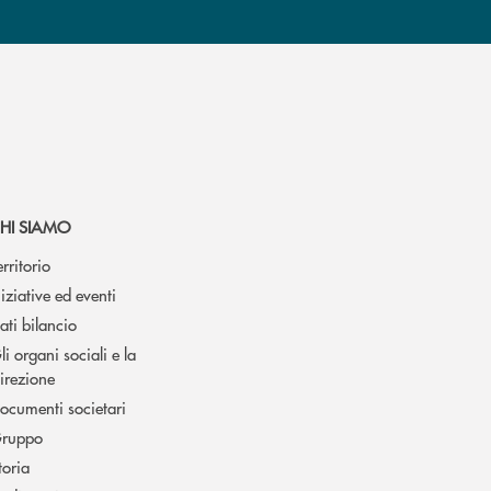
HI SIAMO
erritorio
niziative ed eventi
ati bilancio
li organi sociali e la
irezione
ocumenti societari
ruppo
toria