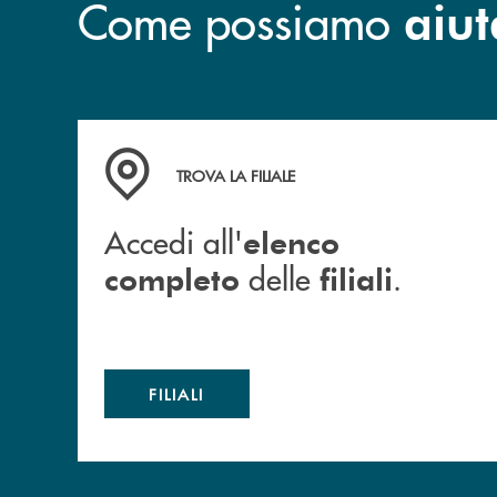
Come possiamo
aiut
Accedi all' elenco completo delle filiali .
TROVA LA FILIALE
Accedi all'
elenco
delle
.
completo
filiali
FILIALI