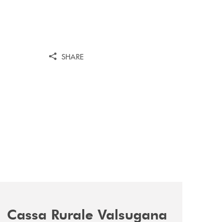
SHARE
news/cassa-rurale-valsugana-e-tesino-solidita-e-impegno-pe
Cassa Rurale Valsugana