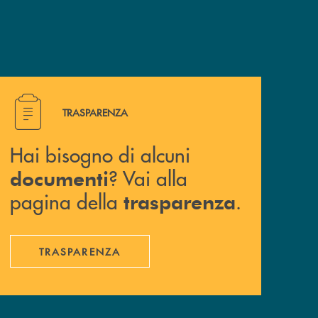
Hai bisogno di alcuni documenti ? Vai alla pagina della 
TRASPARENZA
Hai bisogno di alcuni
? Vai alla
documenti
pagina della
.
trasparenza
TRASPARENZA