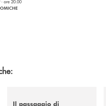
- ore 20.00
TOMICHE
che:
/news/passaggio-di-testimone/
/
Il passaggio di