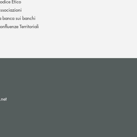
odice Etico
ssociazioni
a banca sui banchi
onfluenze Territoriali
(si apre l’app di posta elettronica)
.net