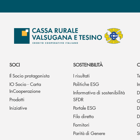
SOCI
SOSTENIBILITÀ
C
Il Socio protagonista
I risultati
T
IO Socio - Carta
Politiche ESG
I
InCooperazione
Informativa di sostenibilità
D
Prodotti
SFDR
G
Iniziative
Portale ESG
D
Filo diretto
D
Fornitori
G
Parità di Genere
S