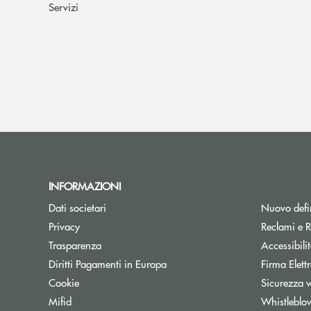
Servizi
INFORMAZIONI
Dati societari
Nuovo defin
Privacy
Reclami e R
Trasparenza
Accessibili
Apre una nuova finestra
Diritti Pagamenti in Europa
Firma Elet
Cookie
Sicurezza 
Mifid
Whistleblo