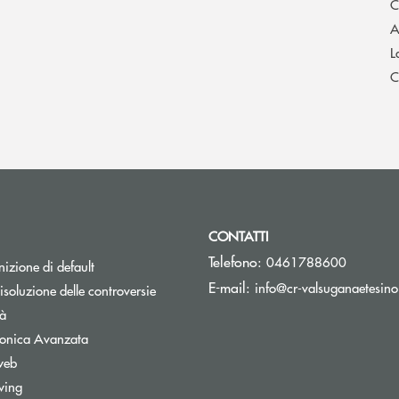
C
A
L
C
CONTATTI
Telefono:
0461788600
izione di default
E-mail:
info@cr-valsuganaetesino
isoluzione delle controversie
tà
tronica Avanzata
web
wing