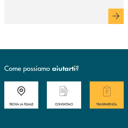
Come possiamo
?
aiutarti
Accedi all' elenco completo delle filiali .
Hai bisogno di assistenza immediata? Contatta
Hai bisogno di alcuni
TROVA LA FILIALE
CONTATTACI
TRASPARENZA