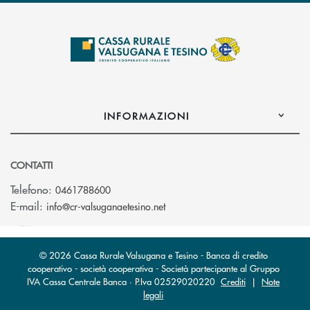
INFORMAZIONI
CONTATTI
Telefono:
0461788600
(si apre l’app di posta elettron
E-mail:
info@cr-valsuganaetesino.net
© 2026 Cassa Rurale Valsugana e Tesino - Banca di credito
cooperativo - società cooperativa - Società partecipante al Gruppo
IVA Cassa Centrale Banca · P.Iva 02529020220
Crediti
|
Note
legali