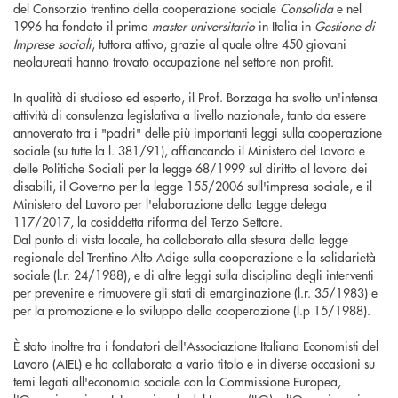
del Consorzio trentino della cooperazione sociale
Consolida
e nel
1996 ha fondato il primo
master universitario
in Italia in
Gestione di
Imprese sociali
, tuttora attivo, grazie al quale oltre 450 giovani
neolaureati hanno trovato occupazione nel settore non profit.
In qualità di studioso ed esperto, il Prof. Borzaga ha svolto un'intensa
attività di consulenza legislativa a livello nazionale, tanto da essere
annoverato tra i "padri" delle più importanti leggi sulla cooperazione
sociale (su tutte la l. 381/91), affiancando il Ministero del Lavoro e
delle Politiche Sociali per la legge 68/1999 sul diritto al lavoro dei
disabili, il Governo per la legge 155/2006 sull'impresa sociale, e il
Ministero del Lavoro per l'elaborazione della Legge delega
117/2017, la cosiddetta riforma del Terzo Settore.
Dal punto di vista locale, ha collaborato alla stesura della legge
regionale del Trentino Alto Adige sulla cooperazione e la solidarietà
sociale (l.r. 24/1988), e di altre leggi sulla disciplina degli interventi
per prevenire e rimuovere gli stati di emarginazione (l.r. 35/1983) e
per la promozione e lo sviluppo della cooperazione (l.p 15/1988).
È stato inoltre tra i fondatori dell'Associazione Italiana Economisti del
Lavoro (AIEL) e ha collaborato a vario titolo e in diverse occasioni su
temi legati all'economia sociale con la Commissione Europea,