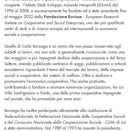
ricoperte - l’Istituto Studi Sviluppo Aziende Nonprofit (ISSAN) dal
1996 al 2008, e successivamente ha fondato ed è stato presidente fino
al maggio 2022 della
-
European Research
Fondazione Euricse
Institute on Cooperative and Social Enterprises
, uno dei più qualificati
centri di studi e di ricerca europei ed internazionali su economia
sociale e cooperazione.
Quello di Carlo Borzaga è un nome che non passa inosservato agli
addetti ai lavori, ma non solo: è generalmente riconosciuto come uno
dei maggiori e più impegnati studiosi della cooperazione e del Terzo
Settore, avendo pubblicato centinaia di saggi, pubblicazioni e articoli
accademici riguardanti il tema del mercato del lavoro, delle imprese
sociali e cooperative, dei sistemi di welfare. Oltre a studiare e
promuovere l'economia cooperativa, l'ha anche praticata,
contribuendo a fondare e animare numerose organizzazioni, tra cui
Villa Sant'Ignazio a Trento, una delle prime cooperative impegnate
nel sociale, che ha presieduto per nove anni.
Borzaga ha inoltre partecipato attivamente alla costituzione di
Federsolidarietà
, la Federazione Nazionale delle Cooperative Sociali
e del
Consorzio Nazionale della Cooperazione Sociale - CGM
, di cui
è stato amministratore. Dal 1989 al 1993 ha assunto la presidenza