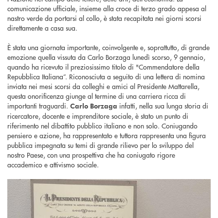
comunicazione ufficiale, insieme alla croce di terzo grado appesa al
nastro verde da portarsi al collo, è stata recapitata nei giorni scorsi
direttamente a casa sua.
È stata una giornata importante, coinvolgente e, soprattutto, di grande
emozione quella vissuta da Carlo Borzaga lunedì scorso, 9 gennaio,
quando ha ricevuto il preziosissimo titolo di "Commendatore della
Repubblica Italiana”. Riconosciuta a seguito di una lettera di nomina
inviata nei mesi scorsi da colleghi e amici al Presidente Mattarella,
questa onorificenza giunge al termine di una carriera ricca di
importanti traguardi.
infatti, nella sua lunga storia di
Carlo Borzaga
ricercatore, docente e imprenditore sociale, è stato un punto di
riferimento nel dibattito pubblico italiano e non solo. Coniugando
pensiero e azione, ha rappresentato e tuttora rappresenta una figura
pubblica impegnata su temi di grande rilievo per lo sviluppo del
nostro Paese, con una prospettiva che ha coniugato rigore
accademico e attivismo sociale.