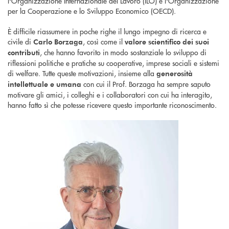
l'Organizzazione Internazionale del Lavoro (ILO) e l'Organizzazione
per la Cooperazione e lo Sviluppo Economico (OECD).
È difficile riassumere in poche righe il lungo impegno di ricerca e
civile di
, così come il
Carlo Borzaga
valore scientifico dei suoi
, che hanno favorito in modo sostanziale lo sviluppo di
contributi
riflessioni politiche e pratiche su cooperative, imprese sociali e sistemi
di welfare. Tutte queste motivazioni, insieme alla
generosità
con cui il Prof. Borzaga ha sempre saputo
intellettuale e umana
motivare gli amici, i colleghi e i collaboratori con cui ha interagito,
hanno fatto sì che potesse ricevere questo importante riconoscimento.