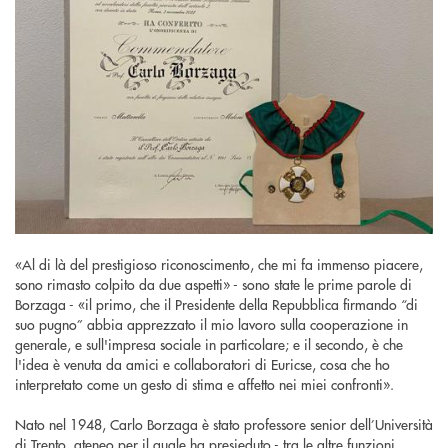
«Al di là del prestigioso riconoscimento, che mi fa immenso piacere,
sono rimasto colpito da due aspetti» - sono state le prime parole di
Borzaga - «il primo, che il Presidente della Repubblica firmando “di
suo pugno” abbia apprezzato il mio lavoro sulla cooperazione in
generale, e sull'impresa sociale in particolare; e il secondo, è che
l'idea è venuta da amici e collaboratori di Euricse, cosa che ho
interpretato come un gesto di stima e affetto nei miei confronti».
Nato nel 1948, Carlo Borzaga è stato professore senior dell’Università
di Trento, ateneo per il quale ha presieduto - tra le altre funzioni