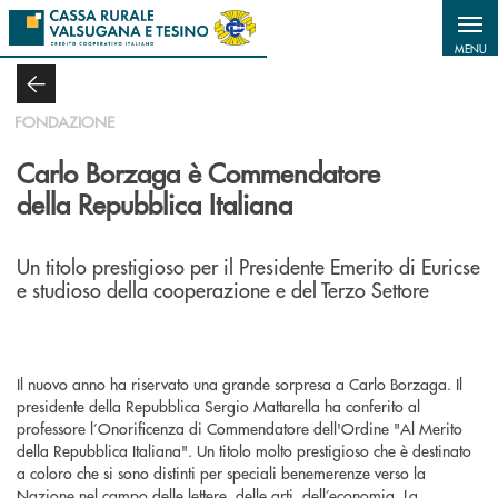
Salta al contenuto principale
MENU
FONDAZIONE
Carlo Borzaga è Commendatore
della Repubblica Italiana
Un titolo prestigioso per il Presidente Emerito di Euricse
e studioso della cooperazione e del Terzo Settore
Il nuovo anno ha riservato una grande sorpresa a Carlo Borzaga. Il
presidente della Repubblica Sergio Mattarella ha conferito al
professore l’Onorificenza di Commendatore dell'Ordine "Al Merito
della Repubblica Italiana". Un titolo molto prestigioso che è destinato
a coloro che si sono distinti per speciali benemerenze verso la
Nazione nel campo delle lettere, delle arti, dell’economia. La