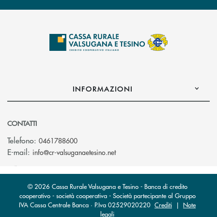
INFORMAZIONI
CONTATTI
Telefono:
0461788600
(si apre l’app di posta elettron
E-mail:
info@cr-valsuganaetesino.net
© 2026 Cassa Rurale Valsugana e Tesino - Banca di credito
cooperativo - società cooperativa - Società partecipante al Gruppo
IVA Cassa Centrale Banca · P.Iva 02529020220
Crediti
|
Note
legali