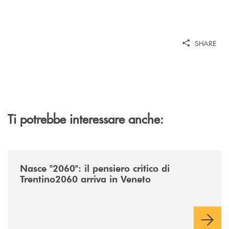
SHARE
Ti potrebbe interessare anche:
/news/nasce-2060-il-pensiero-critico-di-trentino2060-arriva-in-veneto/
Nasce "2060": il pensiero critico di
Trentino2060 arriva in Veneto