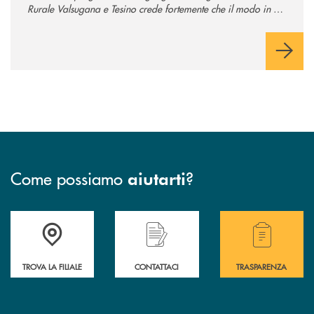
Rurale Valsugana e Tesino crede fortemente che il modo in cui
comunichiamo rifletta i nostri valori e influenzi direttamente la
comunità in cui viviamo.
Come possiamo
?
aiutarti
Accedi all' elenco completo delle filiali .
Hai bisogno di assistenza immediata? Contatta
Hai bisogno di alcuni
TROVA LA FILIALE
CONTATTACI
TRASPARENZA