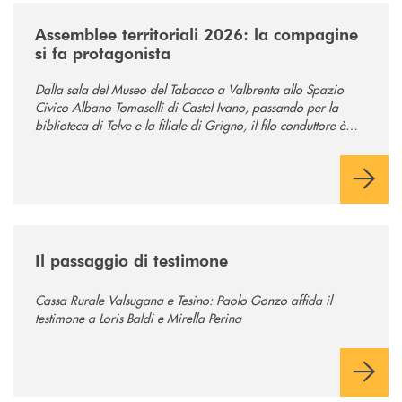
/news/assemblee-territoriali-2026/
Assemblee territoriali 2026: la compagine
si fa protagonista
Dalla sala del Museo del Tabacco a Valbrenta allo Spazio
Civico Albano Tomaselli di Castel Ivano, passando per la
biblioteca di Telve e la filiale di Grigno, il filo conduttore è
stato la partecipazione attiva.
/news/passaggio-di-testimone/
Il passaggio di testimone
Cassa Rurale Valsugana e Tesino: Paolo Gonzo affida il
testimone a Loris Baldi e Mirella Perina