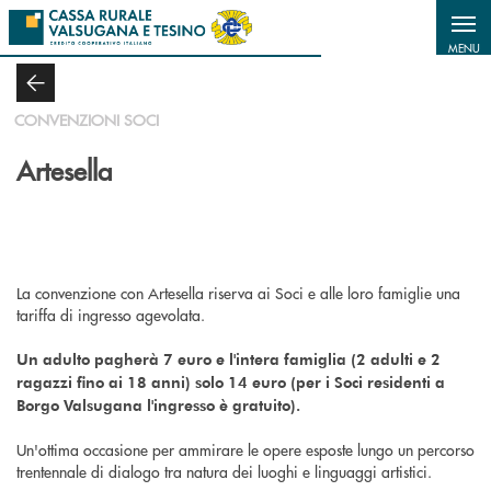
Salta al contenuto principale
MENU
CONVENZIONI SOCI
Artesella
La convenzione con Artesella riserva ai Soci e alle loro famiglie una
tariffa di ingresso agevolata.
Un adulto pagherà 7 euro e l'intera famiglia (2 adulti e 2
ragazzi fino ai 18 anni) solo 14 euro (per i Soci residenti a
Borgo Valsugana l'ingresso è gratuito).
Un'ottima occasione per ammirare le opere esposte lungo un percorso
trentennale di dialogo tra natura dei luoghi e linguaggi artistici.