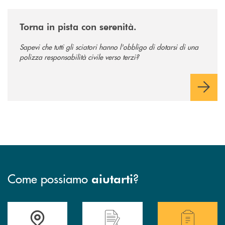
/news/torna-in-pista-con-serenita/
Torna in pista con serenità.
Sapevi che tutti gli sciatori hanno l'obbligo di dotarsi di una
polizza responsabilità civile verso terzi?
Come possiamo
?
aiutarti
Accedi all' elenco completo delle filiali .
Hai bisogno di assistenza immediata? Contatta
Hai bisogno di alcuni