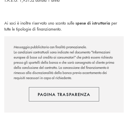
T.A.E.G. 1,93152 durata 1 anno
Ai soci è inoltre riservato uno sconto sulle
per
spese di istruttoria
tutte le tipologie di finanziamento.
Messaggio pubblicitario con finalità promozionale.
Le condizioni contrattuali sono indicate nel documento "Informazioni
europee di base sul credito ai consumatori" che potrà essere richiesto
presso gli sportelli della banca e che sarà consegnato al cliente prima
della conclusione del contratto. La concessione del finanziamento è
rimessa alla discrezionalità della banca previo accertamento dei
requisiti necessari in capo al richiedente.
PAGINA TRASPARENZA