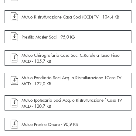
apre documento in una nuova finestra
Mutuo Ristrutturazione Casa Soci (CCD) TV -
104,4 KB
apre documento in una nuova finestra
Prestito Master Soci -
95,0 KB
apre documento in una nuova finestra
Mutuo Chirografario Casa Soci C.Rurale a Tasso Fisso
MCD -
105,7 KB
apre documento in una nuova finestra
Mutuo Fondiario Soci Acq. o Ristrutturazione 1Casa TV
MCD -
122,0 KB
apre documento in una nuova finestra
Mutuo Ipotecario Soci Acq. o Ristrutturazione 1Casa TV
MCD -
120,7 KB
apre documento in una nuova finestra
Mutuo Prestito Onore -
90,9 KB