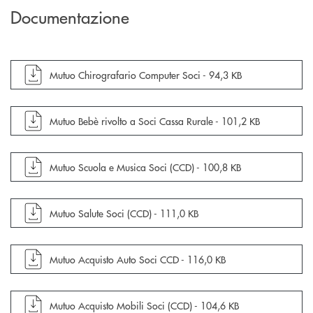
Documentazione
apre documento in una nuova finestra
Mutuo Chirografario Computer Soci -
94,3 KB
apre documento in una nuova finestra
Mutuo Bebè rivolto a Soci Cassa Rurale -
101,2 KB
apre documento in una nuova finestra
Mutuo Scuola e Musica Soci (CCD) -
100,8 KB
apre documento in una nuova finestra
Mutuo Salute Soci (CCD) -
111,0 KB
apre documento in una nuova finestra
Mutuo Acquisto Auto Soci CCD -
116,0 KB
apre documento in una nuova finestra
Mutuo Acquisto Mobili Soci (CCD) -
104,6 KB