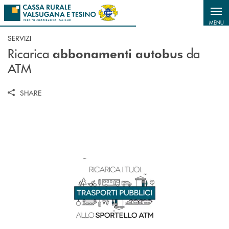
Salta al contenuto principale
MENU
SERVIZI
Ricarica
da
abbonamenti autobus
ATM
SHARE