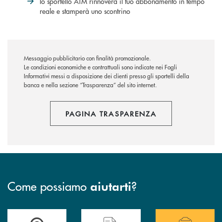
lo sportello ATM rinnoverà il tuo abbonamento in tempo
reale e stamperà uno scontrino
Messaggio pubblicitario con finalità promozionale.
Le condizioni economiche e contrattuali sono indicate nei Fogli
Informativi messi a disposizione dei clienti presso gli sportelli della
banca e nella sezione “Trasparenza” del sito internet.
PAGINA TRASPARENZA
Come possiamo
?
aiutarti
Accedi all' elenco completo delle filiali .
Hai bisogno di assistenza immediata? Contatta
Hai bisogno di alcuni