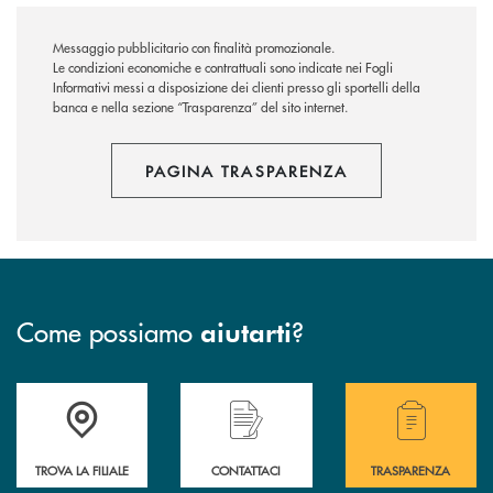
Messaggio pubblicitario con finalità promozionale.
Le condizioni economiche e contrattuali sono indicate nei Fogli
Informativi messi a disposizione dei clienti presso gli sportelli della
banca e nella sezione “Trasparenza” del sito internet.
PAGINA TRASPARENZA
Come possiamo
?
aiutarti
Accedi all' elenco completo delle filiali .
Hai bisogno di assistenza immediata? Contatta
Hai bisogno di alcuni
TROVA LA FILIALE
CONTATTACI
TRASPARENZA