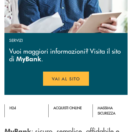
SERVIZI
Vuoi maggiori informazioni? Visita il sito
di
.
MyBank
VAI AL SITO
APRE UNA NUOVA FINESTR
H24
ACQUISTI ONLINE
MASSIMA
SICUREZZA
: sicuro, semplice, affidabile e
MyBank