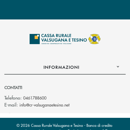
INFORMAZIONI
CONTATTI
Telefono:
0461788600
(si apre l’app di posta elettron
E-mail:
info@cr-valsuganaetesino.net
© 2026 Cassa Rurale Valsugana e Tesino - Banca di credito