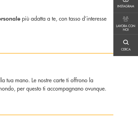
INSTAGRAM
INSTAGRAM
più adatta a te, con tasso d’interesse
ersonale
LAVORA CON NOI
LAVORA CON
NOI
CERCA
CERCA
la tua mano. Le nostre carte ti offrono la
 il mondo, per questo ti accompagnano ovunque.