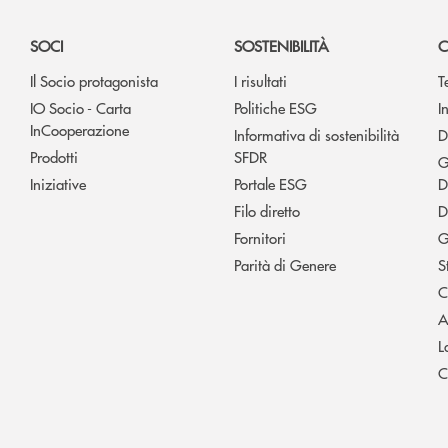
SOCI
SOSTENIBILITÀ
C
Il Socio protagonista
I risultati
T
IO Socio - Carta
Politiche ESG
I
InCooperazione
Informativa di sostenibilità
D
Prodotti
SFDR
G
Iniziative
Portale ESG
D
Filo diretto
D
Fornitori
G
Parità di Genere
S
C
A
L
C