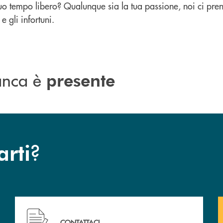
tuo tempo libero? Qualunque sia la tua passione, noi ci pre
e gli infortuni.
banca è
presente
?
arti
Hai bisogno di assistenza immediata? Contattaci !
CONTATTACI