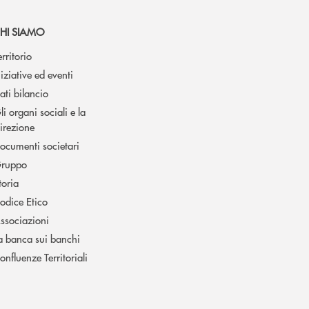
HI SIAMO
erritorio
niziative ed eventi
ati bilancio
li organi sociali e la
irezione
ocumenti societari
ruppo
toria
odice Etico
ssociazioni
a banca sui banchi
onfluenze Territoriali