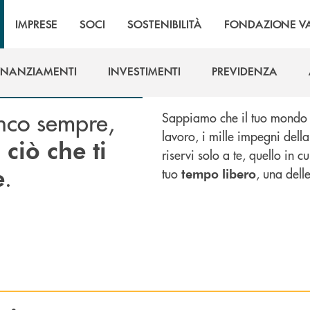
IMPRESE
SOCI
SOSTENIBILITÀ
FONDAZIONE VA
INANZIAMENTI
INVESTIMENTI
PREVIDENZA
INANZIAMENTI
INVESTIMENTI
PREVIDENZA
anco sempre,
Sappiamo che il tuo mondo è 
lavoro, i mille impegni dell
a
ciò che ti
riservi solo a te, quello in cu
.
e
tuo
, una dell
tempo
libero