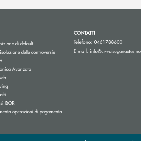
CONTATTI
Telefono:
0461788600
izione di default
E-mail:
info@cr-valsuganaetesino
isoluzione delle controversie
tà
tronica Avanzata
web
wing
lti
nestra
Apre una nuova finestra
ssi IBOR
mento operazioni di pagamento