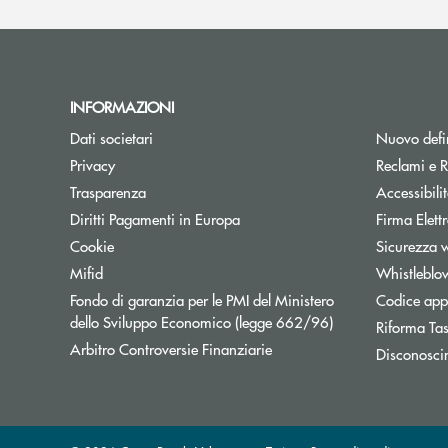
INFORMAZIONI
Dati societari
Nuovo defin
Privacy
Reclami e R
Trasparenza
Accessibili
Apre una nuova finestra
Diritti Pagamenti in Europa
Firma Elet
Cookie
Sicurezza 
Mifid
Whistleblo
Fondo di garanzia per le PMI del Ministero
Codice appa
Apre una nuova fi
dello Sviluppo Economico (legge 662/96)
Riforma Ta
Apre una nuova finestra
Arbitro Controversie Finanziarie
Disconosci