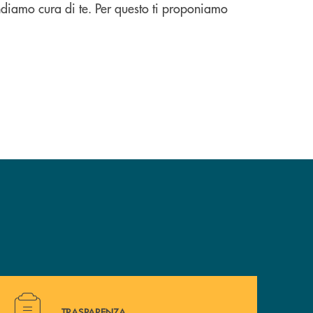
ndiamo cura di te. Per questo ti proponiamo
Hai bisogno di alcuni documenti ? Vai alla pagina della 
TRASPARENZA