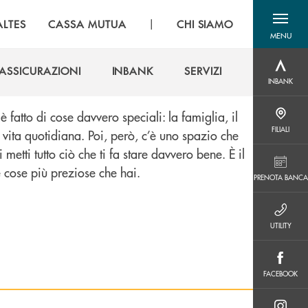
|
LTES
CASSA MUTUA
CHI SIAMO
MENU
menu destra
ASSICURAZIONI
INBANK
SERVIZI
INBANK
INBANK
ASSICURAZIONI
INBANK
SERVIZI
fatto di cose davvero speciali: la famiglia, il
FILIALI
FILIALI
a vita quotidiana. Poi, però, c’è uno spazio che
i metti tutto ciò che ti fa stare davvero bene. È il
PRENOTA BANCA
e cose più preziose che hai.
PRENOTA BANCA
UTILITY
UTILITY
FACEBOOK
FACEBOOK