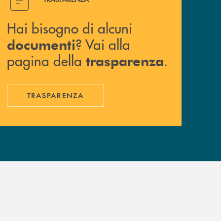
Hai bisogno di alcuni
? Vai alla
documenti
pagina della
.
trasparenza
TRASPARENZA