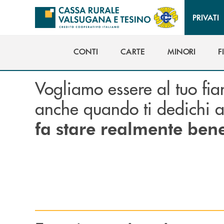
Salta al contenuto principale
PRIVATI
CONTI
CARTE
MINORI
F
CONTI
CARTE
MINORI
F
Vogliamo essere al tuo fi
anche quando ti dedichi 
fa stare realmente ben