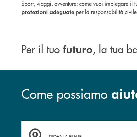
Sport, viaggi, avventure: come vuoi impiegare il 
per la responsabilità civile 
protezioni adeguate
Per il tuo
, la tua 
futuro
Come possiamo
aiut
Accedi all' elenco completo delle filiali .
TROVA LA FILIALE