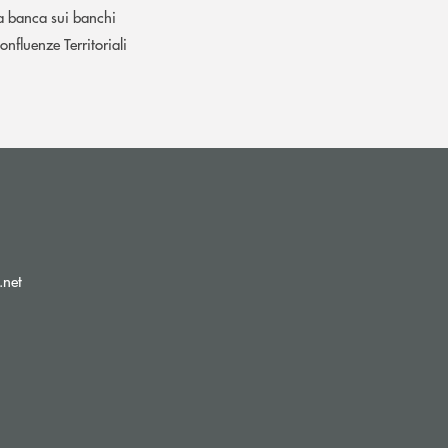
a banca sui banchi
onfluenze Territoriali
(si apre l’app di posta elettronica)
.net