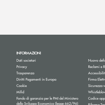
INFORMAZIONI
Dati societari
Nuovo defin
Privacy
Reclami e R
Trasparenza
Accessibili
Apre una nuova finestra
Diritti Pagamenti in Europa
Firma Elet
Cookie
Sicurezza 
Mifid
Whistleblo
Fondo di garanzia per le PMI del Ministero
Codice appa
Apre una nuova fi
dello Sviluppo Economico (legge 662/96)
Riforma Ta