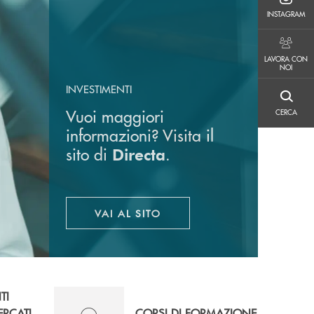
INSTAGRAM
INSTAGRAM
LAVORA CON NOI
LAVORA CON
NOI
INVESTIMENTI
CERCA
Vuoi maggiori
CERCA
informazioni? Visita il
sito di
.
Directa
VAI AL SITO
APRE UNA NUOVA FINESTRA
TI
ERCATI
CORSI DI FORMAZIONE