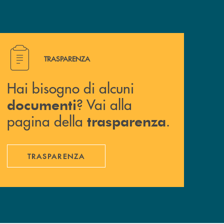
Hai bisogno di alcuni documenti ? Vai alla pagina della 
TRASPARENZA
Hai bisogno di alcuni
? Vai alla
documenti
pagina della
.
trasparenza
TRASPARENZA