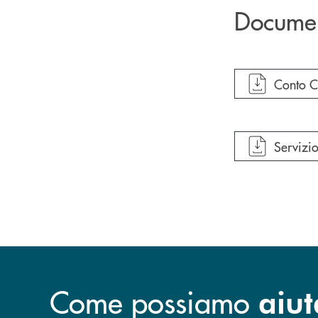
Docume
apre do
Conto C
apre do
Servizio
Come possiamo
aiut