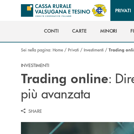
Salta al contenuto principale
PRIVATI
CONTI
CARTE
MINORI
F
CONTI
CARTE
MINORI
F
Sei nella pagina:
Home
/
Privati
/
Investimenti
/
Trading onl
INVESTIMENTI
: Dir
Trading online
più avanzata
SHARE