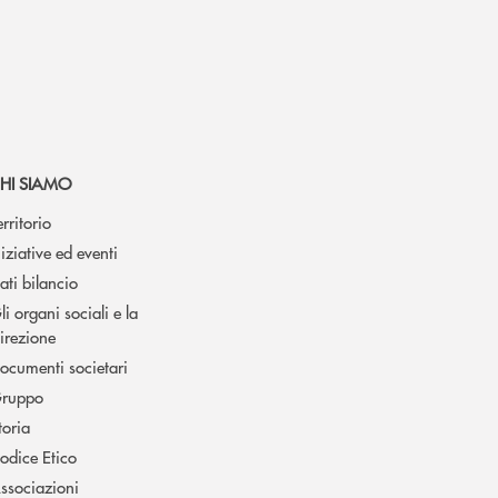
HI SIAMO
erritorio
niziative ed eventi
ati bilancio
li organi sociali e la
irezione
ocumenti societari
ruppo
toria
odice Etico
ssociazioni