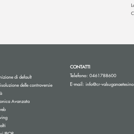
L
C
CONTATTI
Telefono:
0461788600
izione di default
E-mail:
info@cr-valsuganaetesino
isoluzione delle controversie
tà
tronica Avanzata
web
wing
lti
nestra
Apre una nuova finestra
ssi IBOR