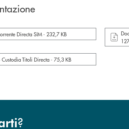
ntazione
apr
Doc
cumento in una nuova finestra
orrente Directa SIM -
232,7 KB
127
cumento in una nuova finestra
 Custodia Titoli Directa -
75,3 KB
?
arti