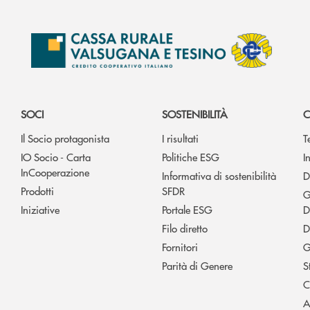
SOCI
SOSTENIBILITÀ
C
Il Socio protagonista
I risultati
T
IO Socio - Carta
Politiche ESG
I
InCooperazione
Informativa di sostenibilità
D
Prodotti
SFDR
G
Iniziative
Portale ESG
D
Filo diretto
D
Fornitori
G
Parità di Genere
S
C
A