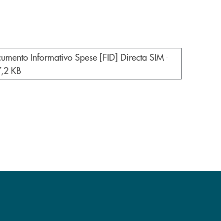
e documento in una nuova finestra
umento Informativo Spese [FID] Directa SIM -
,2 KB