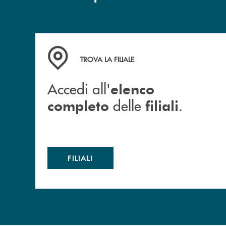
Accedi all' elenco completo delle filiali .
TROVA LA FILIALE
Accedi all'
elenco
delle
.
completo
filiali
FILIALI