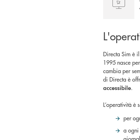
L'operat
Directa Sim è i
1995 nasce per c
cambia per sempr
di Directa è offr
.
accessibile
L’operatività è 
per ogn
a ogni
giornal