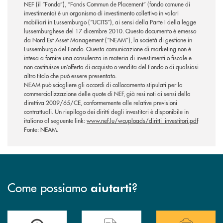
NEF (il “Fondo”), “Fonds Commun de Placement” (fondo comune di
investimento) è un organismo di investimento collettivo in valori
mobiliari in Lussemburgo (“UCITS”), ai sensi della Parte I della legge
lussemburghese del 17 dicembre 2010. Questo documento è emesso
da Nord Est Asset Management (“NEAM”), la società di gestione in
Lussemburgo del Fondo. Questa comunicazione di marketing non è
intesa a fornire una consulenza in materia di investimenti o fiscale e
non costituisce un’offerta di acquisto o vendita del Fondo o di qualsiasi
altro titolo che può essere presentato.
NEAM può sciogliere gli accordi di collocamento stipulati per la
commercializzazione delle quote di NEF, già resi noti ai sensi della
direttiva 2009/65/CE, conformemente alle relative previsioni
contrattuali. Un riepilogo dei diritti degli investitori è disponibile in
italiano al seguente link:
www.nef.lu/wcuploads/diritti_investitori.pdf
Fonte: NEAM.
Come possiamo
?
aiutarti
Accedi all' elenco completo delle filiali .
Hai bisogno di assistenza immediata? Contatta
Hai bisogno di alcuni