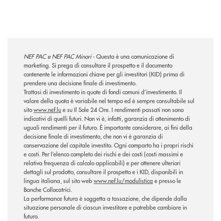
NEF PAC e NEF PAC Minori
-
Questa è una comunicazione di
marketing. Si prega di consultare il prospetto e il documento
contenente le informazioni chiave per gli investitori (KID) prima di
prendere una decisione finale di investimento.
Trattasi di investimento in quote di fondi comuni d’investimento. Il
valore della quota è variabile nel tempo ed è sempre consultabile sul
sito
www.nef.lu
e su Il Sole 24 Ore. I rendimenti passati non sono
indicativi di quelli futuri. Non vi è, infatti, garanzia di ottenimento di
uguali rendimenti per il futuro. È importante considerare, ai fini della
decisione finale di investimento, che non vi è garanzia di
conservazione del capitale investito. Ogni comparto ha i propri rischi
e costi. Per l’elenco completo dei rischi e dei costi (costi massimi e
relativa frequenza di calcolo applicabili) e per ottenere ulteriori
dettagli sul prodotto, consultare il prospetto e i KID, disponibili in
lingua italiana, sul sito web
www.nef.lu/modulistica
e presso le
Banche Collocatrici.
La performance futura è soggetta a tassazione, che dipende dalla
situazione personale di ciascun investitore e potrebbe cambiare in
futuro.