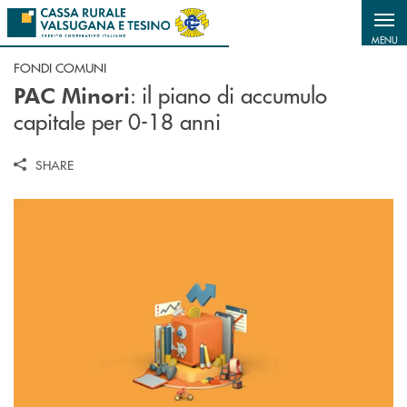
Salta al contenuto principale
MENU
FONDI COMUNI
: i
l piano di accumulo
PAC Minori
capitale per 0-18 anni
SHARE