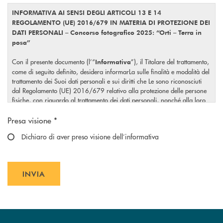
INFORMATIVA AI SENSI DEGLI ARTICOLI 13 E 14
REGOLAMENTO (UE) 2016/679 IN MATERIA DI PROTEZIONE DEI
DATI PERSONALI – Concorso fotografico 2025: “Orti – Terra in
posa”
Con il presente documento (l’“
”), il Titolare del trattamento,
Informativa
come di seguito definito, desidera informarLa sulle finalità e modalità del
trattamento dei Suoi dati personali e sui diritti che Le sono riconosciuti
dal Regolamento (UE) 2016/679 relativo alla protezione delle persone
fisiche, con riguardo al trattamento dei dati personali, nonché alla loro
libera circolazione (“
”).
GDPR
Scegliere un'opzione
Presa visione *
La presente Informativa potrà essere integrata dal Titolare ove eventuali
servizi aggiuntivi da Lei richiesti dovessero comportare ulteriori
Dichiaro di aver preso visione dell’informativa
trattamenti.
1. Chi sono il Titolare del trattamento e il Responsabile della
protezione dei dati (DPO)
INVIA
Il Titolare del trattamento è la
Cassa Rurale Valsugana e Tesino
INVIA FORM
(la “
” o il “
”), con sede in
B.C.C. Società Cooperativa
Banca
Titolare
viale IV Novembre 20, Borgo Valsugana (TN).
Per l’esercizio dei Suoi diritti, elencati al successivo
della
punto 6
presente Informativa, nonché per qualsiasi altra richiesta, Lei potrà