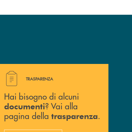
Hai bisogno di alcuni documenti ? Vai alla pagina della 
TRASPARENZA
Hai bisogno di alcuni
? Vai alla
documenti
pagina della
.
trasparenza