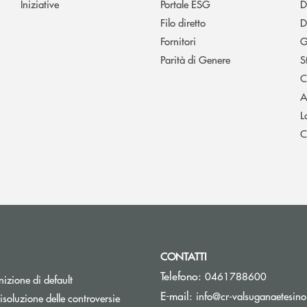
Iniziative
Portale ESG
D
Filo diretto
D
Fornitori
G
Parità di Genere
S
C
A
L
C
CONTATTI
Telefono:
0461788600
izione di default
E-mail:
info@cr-valsuganaetesino
isoluzione delle controversie