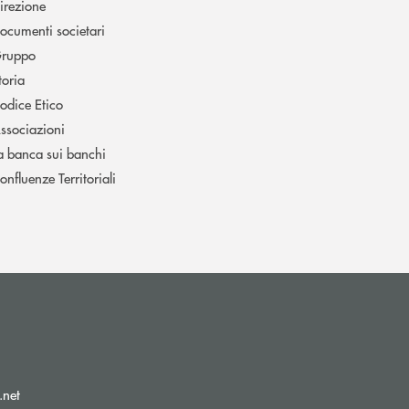
irezione
ocumenti societari
ruppo
toria
odice Etico
ssociazioni
a banca sui banchi
onfluenze Territoriali
(si apre l’app di posta elettronica)
.net