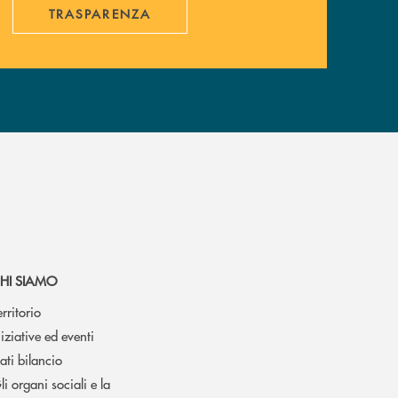
TRASPARENZA
HI SIAMO
erritorio
niziative ed eventi
ati bilancio
li organi sociali e la