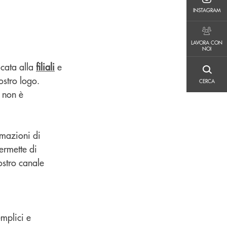
INSTAGRAM
INSTAGRAM
LAVORA CON NOI
LAVORA CON
NOI
cata alla
filiali
e
CERCA
ostro logo.
CERCA
o non è
rmazioni di
ermette di
ostro canale
mplici e