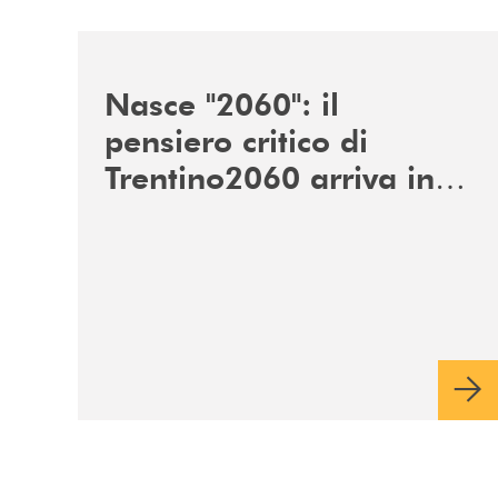
/news/nasce-2060-il-pensiero-critico-di-trentino
Nasce "2060": il
pensiero critico di
Trentino2060 arriva in
Veneto