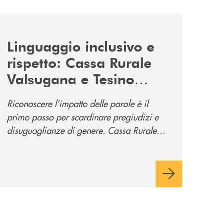
news/tolleranza-zero/
Linguaggio inclusivo e
rispetto: Cassa Rurale
Valsugana e Tesino
promuove la campagna
Riconoscere l’impatto delle parole è il
“Tolleranza Zero”
primo passo per scardinare pregiudizi e
disuguaglianze di genere. Cassa Rurale
Valsugana e Tesino crede fortemente che il
modo in cui comunichiamo rifletta i nostri
valori e influenzi direttamente la comunità
in cui viviamo.