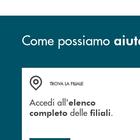
Come possiamo
aiut
Accedi all' elenco completo delle filiali .
TROVA LA FILIALE
Accedi all'
elenco
delle
.
completo
filiali