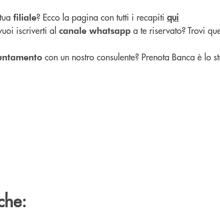
 tua
? Ecco la pagina con tutti i recapiti
qui
filiale
uoi iscriverti al
a te riservato? Trovi qu
canale whatsapp
con un nostro consulente? Prenota Banca è lo s
untamento
che: