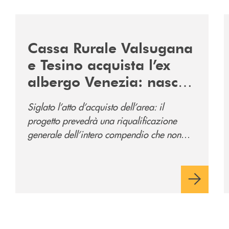
2060-arriva-in-veneto/
/news/acquisto-ex-albergo-venezia/
/
Cassa Rurale Valsugana
e Tesino acquista l’ex
albergo Venezia: nasce
il nuovo polo
Siglato l’atto d’acquisto dell’area: il
direzionale della banca
progetto prevedrà una riqualificazione
e al servizio della
generale dell’intero compendio che non
comunità
prevede solo la sede direzionale
dell’istituto di credito ma anche ampi spazi
per la comunità.