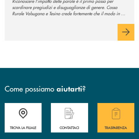
Riconoscere l’impatto delle parole è il primo passo per
scardinare pregiudizi e disuguaglianze di genere. Cassa
Rurale Valsugana e Tesino crede fortemente che il modo in cui
comunichiamo rifletta i nostri valori e influenzi direttamente la
comunità in cui viviamo.
Come possiamo
?
aiutarti
Accedi all' elenco completo delle filiali .
Hai bisogno di assistenza immediata? Contatta
Hai bisogno di alcuni
TROVA LA FILIALE
CONTATTACI
TRASPARENZA