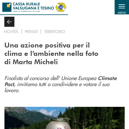
Salta al contenuto principale
MENU
NOVITÀ
PRIVATI
TERRITORIO
Una azione positiva per il
clima e l’ambiente nella foto
di Marta Micheli
Finalista al concorso dell' Unione Europea
Climate
invitiamo tutti a condividere e votare il suo
Pact,
lavoro.