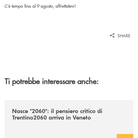
C’è tempo fino al 9 agosto, affrettatevi!
SHARE
Ti potrebbe interessare anche:
/news/nasce-2060-il-pensiero-critico-di-trentino2060-arriva-in-veneto/
Nasce "2060": il pensiero critico di
Trentino2060 arriva in Veneto