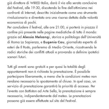
già direttore di WIRED Italia, darà il via alla serata conclusiva
del Festival, alle 19:30, discutendo la fine dell’ottimismo nei
confronti di Internet, descritto inizialmente come uno strumento
rivoluzionario e diventato ora una risorsa dettata dalle volontà
economica di pochi.
Per concludere il festival, alle ore 21:00, si porterà in piazza il
confine più presente nelle pagine mediatiche di tutto il mondo:
grazie ad
i, storica e politologa dell’Università
Alessia Melcang
di Roma La Sapienza, e
, giornalista esperto di
Eugenio Cau
esteri de Il Posto, parleremo di Medio Oriente, ricostruendo le
radici storiche dei conflitti attuali e provando a definire ipotetici
scenari futuri.
Tutti gli eventi sono gratuiti e per quasi la totalità degli
appuntamenti non è richiesta la prenotazione. È possibile
partecipare liberamente, a meno che le condizioni meteo non
rendano necessario lo spostamento al chiuso. In quel caso, un
servizio di prenotazione garantirà la priorità di accesso. Per
l’evento con Battiston ad Arte Sella, la prenotazione è sempre
necessaria, indipendentemente dal meteo. Le prenotazioni
possono già essere effettuate sul sito del Festival.