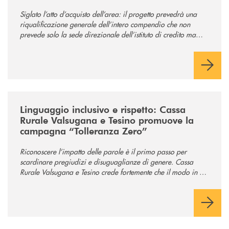
comunità
Siglato l’atto d’acquisto dell’area: il progetto prevedrà una
riqualificazione generale dell’intero compendio che non
prevede solo la sede direzionale dell’istituto di credito ma
anche ampi spazi per la comunità.
/news/tolleranza-zero/
Linguaggio inclusivo e rispetto: Cassa
Rurale Valsugana e Tesino promuove la
campagna “Tolleranza Zero”
Riconoscere l’impatto delle parole è il primo passo per
scardinare pregiudizi e disuguaglianze di genere. Cassa
Rurale Valsugana e Tesino crede fortemente che il modo in cui
comunichiamo rifletta i nostri valori e influenzi direttamente la
comunità in cui viviamo.