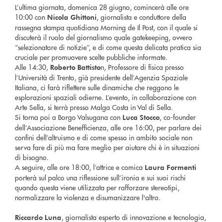
L’ultima giornata, domenica 28 giugno, comincerà alle ore
10:00 con
, giornalista e conduttore della
Nicola Ghittoni
rassegna stampa quotidiana Morning de Il Post, con il quale si
discuterà il ruolo del giornalismo quale gatekeeping, ovvero
“selezionatore di notizie”, e di come questa delicata pratica sia
cruciale per promuovere scelte pubbliche informate.
Alle 14:30,
n, Professore di fisica presso
Roberto Battisto
l’Università di Trento, già presidente dell’Agenzia Spaziale
Italiana, ci farà riflettere sulle dinamiche che reggono le
esplorazioni spaziali odierne. L’evento, in collaborazione con
Arte Sella, si terrà presso Malga Costa in Val di Sella.
Si torna poi a Borgo Valsugana con
, co-founder
Luca Stocco
dell’Associazione Benefficienza, alle ore 16:00, per parlare dei
confini dell’altruismo e di come spesso in ambito sociale non
serva fare di più ma fare meglio per aiutare chi è in situazioni
di bisogno.
A seguire, alle ore 18:00, l’attrice e comica
Laura Formenti
porterà sul palco una riflessione sull’ironia e sui suoi rischi
quando questa viene utilizzata per rafforzare stereotipi,
normalizzare la violenza e disumanizzare l'altro.
, giornalista esperto di innovazione e tecnologia,
Riccardo Luna