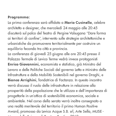
Programma:
La prima conferenza sarà affidata a
, celebre
Mario Cucinella
architetto e designer, che mercoledì 24 maggio alle 20:45
discuterà sul palco del Teatro di Pergine Valsugana “Dare forma
ai territori di confine”, intervento sulle strategie architettoniche e
urbanistiche da promuovere territorialmente per costruire un
equilibrio fecondo tra città e provincia.
La conferenza di giovedì 25 giugno alle ore 20:45 presso il
Palazzo Termale di Levico Terme vedrà invece protagonisti
economista e statistico, già Ministro del
Enrico Giovannini,
Lavoro e delle Politiche Sociali del governo Letta e Ministro delle
Infrastrutture e della Mobilità Sostenibili nel governo Draghi, e
, fondatrice di Factanza. In questo incontro
Bianca Arrighini
verrà discusso il ruolo delle infrastrutture in relazione alla
prosperità della popolazione che le utilizza e dell’importanza di
progettarle in un’ottica di sostenibilità economica, sociale e
ambientale. Nel corso della serata verrà inoltre consegnato a
una realtà meritevole del territorio il primo Human Positive
Award, promosso da Levico Acque S.B. srl, Arte Sella, MUSE -