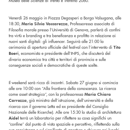
Museo delle Scienze di Trento e Trentino 2060.
Venerdì 26 maggio in Piazza Degasperi a Borgo Valsugana, alle
18:30,
, Professoressa associata di
Maria Silvia Vaccarezza
Filosofia morale presso l’Università di Genova, parlerà di confini
tra virtù e branding e tra beneficenza e profitto in relazione ai
nuovi santi digitali: gli influencer. Seguirà alle 21:00 la
cerimonia di apertura ufficiale del festival con l’intervento di
Tito
, economista e presidente dell’INPS, che discuterà del
Boeri
divario economico tra città e territori di provincia e sulle
conseguenze sociali e democratiche di queste scelte.
Il weekend sarà ricco di incontri. Sabato 27 giugno si comincia
alle ore 10:00 con “Alla frontiera della conoscenza. La ricerca
come asset strategico”, con la professoressa
Maria Chiara
, già ministra dell’istruzione, dell’università e della
Carrozza
ricerca con il governo Letta ed ex presidente del Consiglio
Nazionale delle Ricerche). Alle ore 15:30 lo studio di architettura
terrà un laboratorio per riflettere su cosa significhi un
Aidel
“confine” dal punto di vista spaziale e percettivo, riflettendo sulla
sua consistenza e sul significato di aperture e chiusure nei luoghi