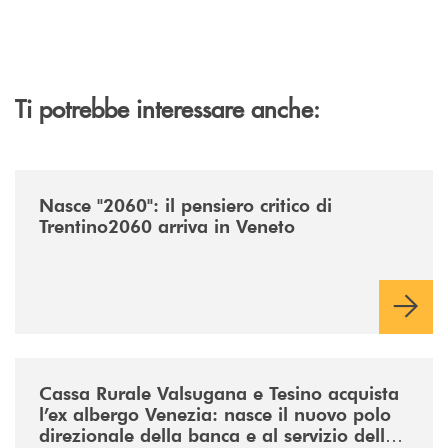
Ti potrebbe interessare anche:
/news/nasce-2060-il-pensiero-critico-di-trentino2060-arriva-in-veneto/
Nasce "2060": il pensiero critico di
Trentino2060 arriva in Veneto
/news/acquisto-ex-albergo-venezia/
Cassa Rurale Valsugana e Tesino acquista
l’ex albergo Venezia: nasce il nuovo polo
direzionale della banca e al servizio della