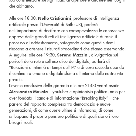
che abitiamo.
Alle ore 18:00,
,
professore di intelligenza
Nello Cristianini
artificiale presso l’Università di Bath (UK), parlerà
dell’importanza di decifrare con consapevolezza le conoscenze
apprese dalle grandi reti di intelligenza artificiale durante il
processo di addestramento, spiegando come questi sistemi
riescano a ottenere i risultati straordinari che stiamo osservando.
A seguire, alle ore 19:30,
i, divulgatrice sui
Serena Mazzin
pericoli della rete e sull’uso etico del digitale, parlerà di
“Relazioni e intimità ai tempi dell’IA” e di cosa succede quando
il confine tra umano e digitale sfuma all’interno delle nostre vite
private.
L’evento conclusivo della giornata alle ore 21:00 vedrà ospite
– youtuber e opinionista politico, noto per
Alessandro Masala
aver fondato il canale di informazione “Breaking Italy” – che
parlerà del rapporto complesso tra democrazia e nuove
generazioni, di come queste ultime si informano, di come
sviluppano il proprio pensiero politico e di quali siano i loro
bisogni reali.