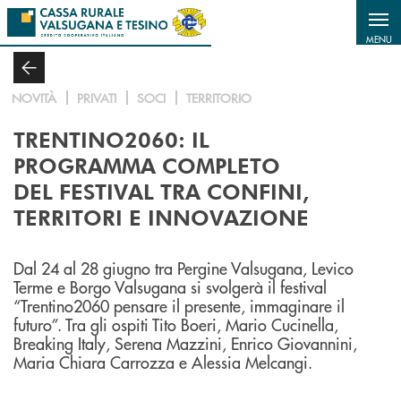
Salta al contenuto principale
MENU
NOVITÀ
PRIVATI
SOCI
TERRITORIO
TRENTINO2060: IL
PROGRAMMA COMPLETO
DEL FESTIVAL TRA CONFINI,
TERRITORI E INNOVAZIONE
Dal 24 al 28 giugno tra Pergine Valsugana, Levico
Terme e Borgo Valsugana si svolgerà il festival
“Trentino2060 pensare il presente, immaginare il
futuro”. Tra gli ospiti Tito Boeri, Mario Cucinella,
Breaking Italy, Serena Mazzini, Enrico Giovannini,
Maria Chiara Carrozza e Alessia Melcangi.