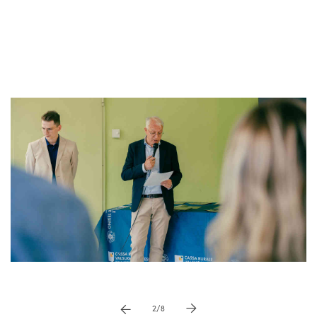
Pause
vai a immagne precedente
vai a immagine successiva
2/8