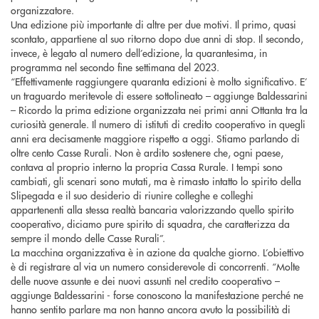
organizzatore.
Una edizione più importante di altre per due motivi. Il primo, quasi
scontato, appartiene al suo ritorno dopo due anni di stop. Il secondo,
invece, è legato al numero dell’edizione, la quarantesima, in
programma nel secondo fine settimana del 2023.
“Effettivamente raggiungere quaranta edizioni è molto significativo. E’
un traguardo meritevole di essere sottolineato – aggiunge Baldessarini
– Ricordo la prima edizione organizzata nei primi anni Ottanta tra la
curiosità generale. Il numero di istituti di credito cooperativo in quegli
anni era decisamente maggiore rispetto a oggi. Stiamo parlando di
oltre cento Casse Rurali. Non è ardito sostenere che, ogni paese,
contava al proprio interno la propria Cassa Rurale. I tempi sono
cambiati, gli scenari sono mutati, ma è rimasto intatto lo spirito della
Slipegada e il suo desiderio di riunire colleghe e colleghi
appartenenti alla stessa realtà bancaria valorizzando quello spirito
cooperativo, diciamo pure spirito di squadra, che caratterizza da
sempre il mondo delle Casse Rurali”.
La macchina organizzativa è in azione da qualche giorno. L’obiettivo
è di registrare al via un numero considerevole di concorrenti. “Molte
delle nuove assunte e dei nuovi assunti nel credito cooperativo –
aggiunge Baldessarini - forse conoscono la manifestazione perché ne
hanno sentito parlare ma non hanno ancora avuto la possibilità di