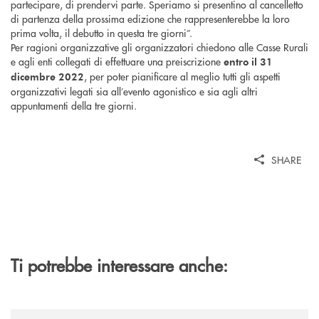
partecipare, di prendervi parte. Speriamo si presentino al cancelletto
di partenza della prossima edizione che rappresenterebbe la loro
prima volta, il debutto in questa tre giorni”.
Per ragioni organizzative gli organizzatori chiedono alle Casse Rurali
e agli enti collegati di effettuare una preiscrizione
entro il 31
, per poter pianificare al meglio tutti gli aspetti
dicembre 2022
organizzativi legati sia all’evento agonistico e sia agli altri
appuntamenti della tre giorni.
SHARE
Ti potrebbe interessare anche:
/news/nasce-2060-il-pensiero-critico-di-trentino2060-arriva-in-veneto/