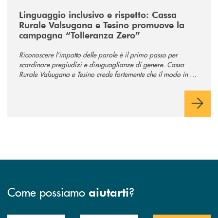
/news/tolleranza-zero/
Linguaggio inclusivo e rispetto: Cassa
Rurale Valsugana e Tesino promuove la
campagna “Tolleranza Zero”
Riconoscere l’impatto delle parole è il primo passo per
scardinare pregiudizi e disuguaglianze di genere. Cassa
Rurale Valsugana e Tesino crede fortemente che il modo in cui
comunichiamo rifletta i nostri valori e influenzi direttamente la
comunità in cui viviamo.
Come possiamo
?
aiutarti