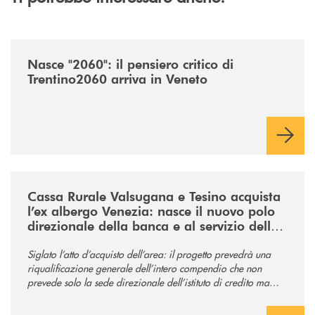
/news/nasce-2060-il-pensiero-critico-di-trentino2060-arriva-in-veneto/
Nasce "2060": il pensiero critico di
Trentino2060 arriva in Veneto
/news/acquisto-ex-albergo-venezia/
Cassa Rurale Valsugana e Tesino acquista
l’ex albergo Venezia: nasce il nuovo polo
direzionale della banca e al servizio della
comunità
Siglato l’atto d’acquisto dell’area: il progetto prevedrà una
riqualificazione generale dell’intero compendio che non
prevede solo la sede direzionale dell’istituto di credito ma
anche ampi spazi per la comunità.