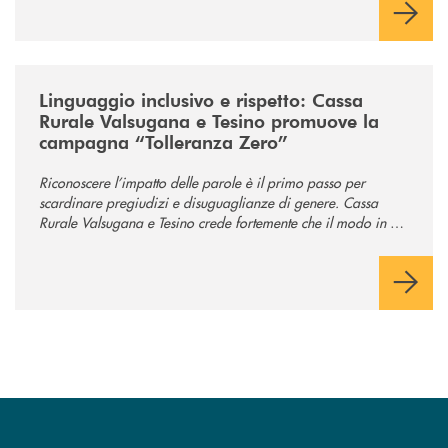
/news/tolleranza-zero/
Linguaggio inclusivo e rispetto: Cassa
Rurale Valsugana e Tesino promuove la
campagna “Tolleranza Zero”
Riconoscere l’impatto delle parole è il primo passo per
scardinare pregiudizi e disuguaglianze di genere. Cassa
Rurale Valsugana e Tesino crede fortemente che il modo in cui
comunichiamo rifletta i nostri valori e influenzi direttamente la
comunità in cui viviamo.