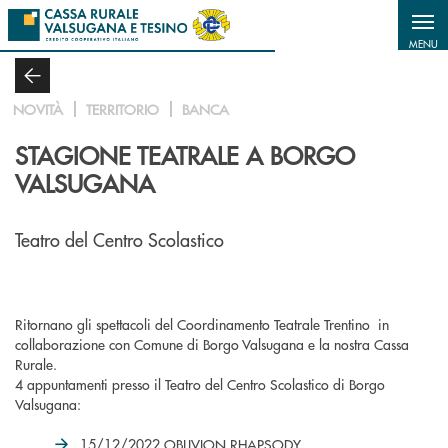
Salta al contenuto principale
MENU
NOVITÀ
TERRITORIO
BANCA
STAGIONE TEATRALE A BORGO
VALSUGANA
Teatro del Centro Scolastico
Ritornano gli spettacoli del Coordinamento Teatrale Trentino in
collaborazione con Comune di Borgo Valsugana e la nostra Cassa
Rurale.
4 appuntamenti presso il Teatro del Centro Scolastico di Borgo
Valsugana:
15/12/2022
OBLIVION RHAPSODY