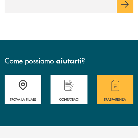
Come possiamo
?
aiutarti
Accedi all' elenco completo delle filiali .
Hai bisogno di assistenza immediata? Contatta
Hai bisogno di alcuni
TROVA LA FILIALE
CONTATTACI
TRASPARENZA