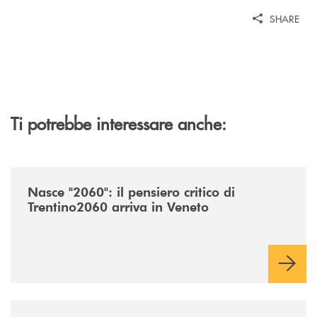
SHARE
Ti potrebbe interessare anche:
/news/nasce-2060-il-pensiero-critico-di-trentino2060-arriva-in-veneto/
Nasce "2060": il pensiero critico di
Trentino2060 arriva in Veneto
/news/acquisto-ex-albergo-venezia/