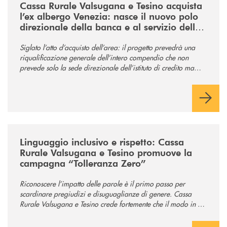
Cassa Rurale Valsugana e Tesino acquista
l’ex albergo Venezia: nasce il nuovo polo
direzionale della banca e al servizio della
comunità
Siglato l’atto d’acquisto dell’area: il progetto prevedrà una
riqualificazione generale dell’intero compendio che non
prevede solo la sede direzionale dell’istituto di credito ma
anche ampi spazi per la comunità.
/news/tolleranza-zero/
Linguaggio inclusivo e rispetto: Cassa
Rurale Valsugana e Tesino promuove la
campagna “Tolleranza Zero”
Riconoscere l’impatto delle parole è il primo passo per
scardinare pregiudizi e disuguaglianze di genere. Cassa
Rurale Valsugana e Tesino crede fortemente che il modo in cui
comunichiamo rifletta i nostri valori e influenzi direttamente la
comunità in cui viviamo.