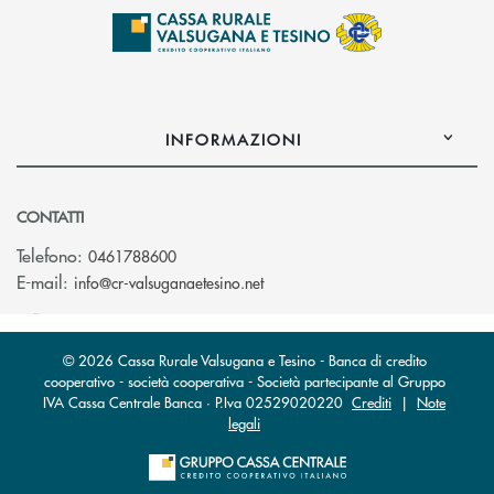
INFORMAZIONI
CONTATTI
Telefono:
0461788600
(si apre l’app di posta elettron
E-mail:
info@cr-valsuganaetesino.net
© 2026 Cassa Rurale Valsugana e Tesino - Banca di credito
cooperativo - società cooperativa - Società partecipante al Gruppo
IVA Cassa Centrale Banca · P.Iva 02529020220
Crediti
|
Note
legali