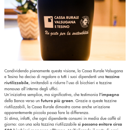
Condividendo pienamente questa visione, la Cassa Rurale Valsugana
e Tesino ha deciso di regalare a tutti i suoi dipendenti una
tazzina
, invitandoli a ridurre l’uso di bicchieri e tazzine
riutilizzabile
monouso all’interno degli uffici.
Un’iniziativa semplice, ma significativa, che testimonia
l’impegno
della Banca verso un
. Grazie a queste tazzine
futuro più green
riutilizzabili, la Cassa Rurale dimostra come anche un’azione
apparentemente piccola possa fare la differenza.
Si stima, infatti, che ogni dipendente consumi in media due caffè al
giorno: con una sola tazzina riutilizzabile
si possono evitare circa
. Moltiplicando il gesto di ogni