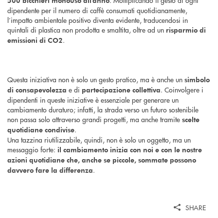
500 bicchieri monouso all’anno
dipendente per il numero di caffè consumati quotidianamente,
l’impatto ambientale positivo diventa evidente, traducendosi in
quintali di plastica non prodotta e smaltita, oltre ad un
risparmio di
.
emissioni di CO2
Questa iniziativa non è solo un gesto pratico, ma è anche un
simbolo
e di
. Coinvolgere i
di consapevolezza
partecipazione collettiva
dipendenti in queste iniziative è essenziale per generare un
cambiamento duraturo; infatti, la strada verso un futuro sostenibile
non passa solo attraverso grandi progetti, ma anche tramite
scelte
.
quotidiane condivise
Una tazzina riutilizzabile, quindi, non è solo un oggetto, ma un
messaggio forte:
il cambiamento inizia con noi e con le nostre
azioni quotidiane che, anche se piccole, sommate possono
.
davvero fare la differenza
SHARE