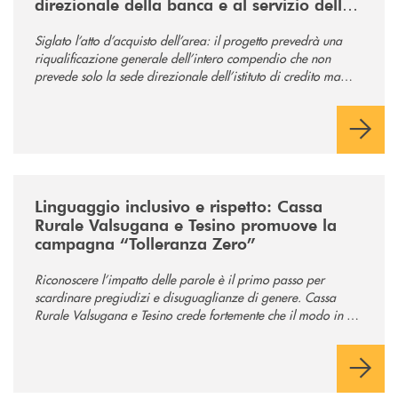
direzionale della banca e al servizio della
comunità
Siglato l’atto d’acquisto dell’area: il progetto prevedrà una
riqualificazione generale dell’intero compendio che non
prevede solo la sede direzionale dell’istituto di credito ma
anche ampi spazi per la comunità.
/news/tolleranza-zero/
Linguaggio inclusivo e rispetto: Cassa
Rurale Valsugana e Tesino promuove la
campagna “Tolleranza Zero”
Riconoscere l’impatto delle parole è il primo passo per
scardinare pregiudizi e disuguaglianze di genere. Cassa
Rurale Valsugana e Tesino crede fortemente che il modo in cui
comunichiamo rifletta i nostri valori e influenzi direttamente la
comunità in cui viviamo.