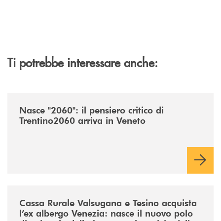
Ti potrebbe interessare anche:
/news/nasce-2060-il-pensiero-critico-di-trentino2060-arriva-in-veneto/
Nasce "2060": il pensiero critico di
Trentino2060 arriva in Veneto
/news/acquisto-ex-albergo-venezia/
Cassa Rurale Valsugana e Tesino acquista
l’ex albergo Venezia: nasce il nuovo polo