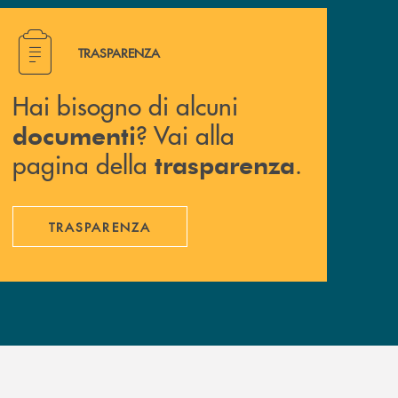
Hai bisogno di alcuni documenti ? Vai alla pagina della 
TRASPARENZA
Hai bisogno di alcuni
? Vai alla
documenti
pagina della
.
trasparenza
TRASPARENZA