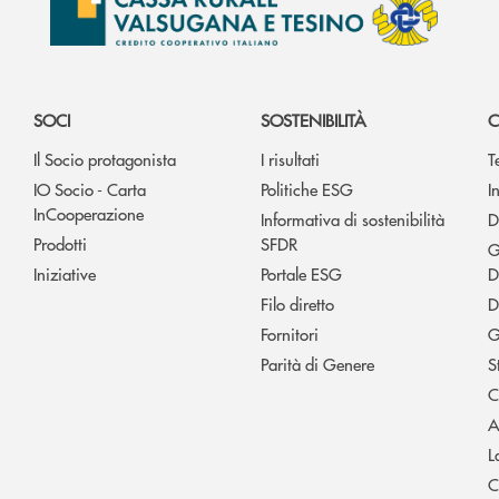
SOCI
SOSTENIBILITÀ
C
Il Socio protagonista
I risultati
T
IO Socio - Carta
Politiche ESG
I
InCooperazione
Informativa di sostenibilità
D
Prodotti
SFDR
G
Iniziative
Portale ESG
D
Filo diretto
D
Fornitori
G
Parità di Genere
S
C
A
L
C