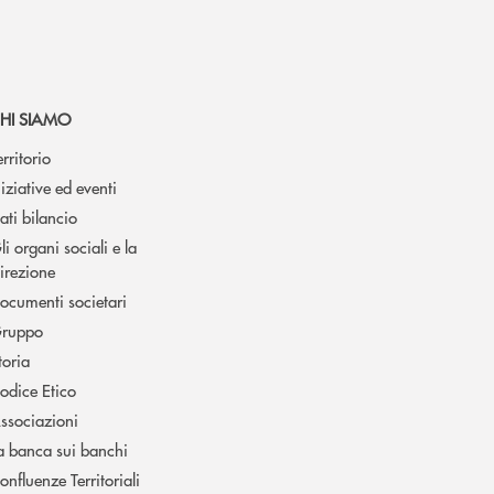
HI SIAMO
erritorio
niziative ed eventi
ati bilancio
li organi sociali e la
irezione
ocumenti societari
ruppo
toria
odice Etico
ssociazioni
a banca sui banchi
onfluenze Territoriali