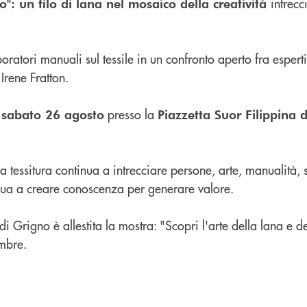
intrec
io": un filo di lana nel mosaico della creatività
ratori manuali sul tessile in un confronto aperto fra esperti
Irene Fratton.
a
presso la
sabato 26 agosto
Piazzetta Suor Filippina 
la tessitura continua a intrecciare persone, arte, manualità, s
inua a creare conoscenza per generare valore.
i Grigno è allestita la mostra: "Scopri l'arte della lana e de
embre.