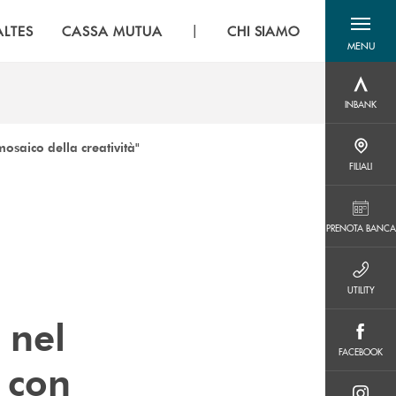
|
LTES
CASSA MUTUA
CHI SIAMO
MENU
menu destra
INBANK
INBANK
osaico della creatività"
FILIALI
FILIALI
PRENOTA BANCA
PRENOTA BANCA
UTILITY
UTILITY
 nel
FACEBOOK
FACEBOOK
 con