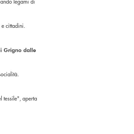
ciando legami di
 e cittadini.
di Grigno dalle
ocialità.
l tessile", aperta