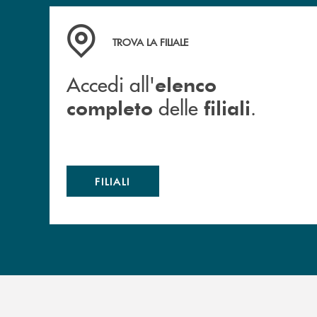
Accedi all' elenco completo delle filiali .
TROVA LA FILIALE
Accedi all'
elenco
delle
.
completo
filiali
FILIALI