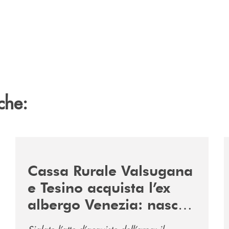
che:
2060-arriva-in-veneto/
/news/acquisto-ex-albergo-venezia/
/
Cassa Rurale Valsugana
e Tesino acquista l’ex
albergo Venezia: nasce
il nuovo polo