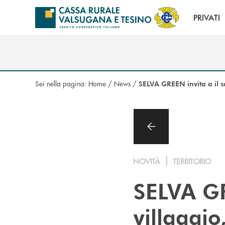
Salta al contenuto principale
PRIVATI
Sei nella pagina:
Home
/
News
/
SELVA GREEN invita a il s
NOVITÀ
TERRITORIO
SELVA GR
villaggi