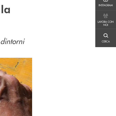
INSTAGRAM
lla
INSTAGRAM
LAVORA CON NOI
LAVORA CON
NOI
CERCA
dintorni
CERCA