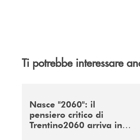
Ti potrebbe interessare an
/news/nasce-2060-il-pensiero-critico-di-trentino
Nasce "2060": il
pensiero critico di
Trentino2060 arriva in
Veneto